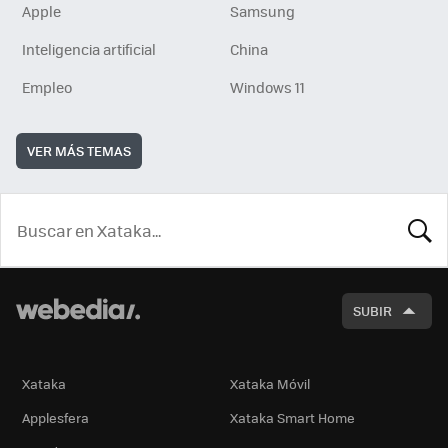
Apple
Samsung
Inteligencia artificial
China
Empleo
Windows 11
VER MÁS TEMAS
BUSCA
SUBIR
Xataka
Xataka Móvil
Applesfera
Xataka Smart Home