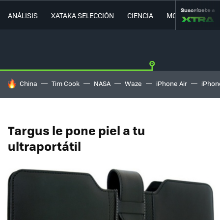
Suscríbete a
ANÁLISIS
XATAKA SELECCIÓN
CIENCIA
MOVILIDAD
HOY SE HABLA DE
China
Tim Cook
NASA
Waze
iPhone Air
iPhone
Targus le pone piel a tu
ultraportátil