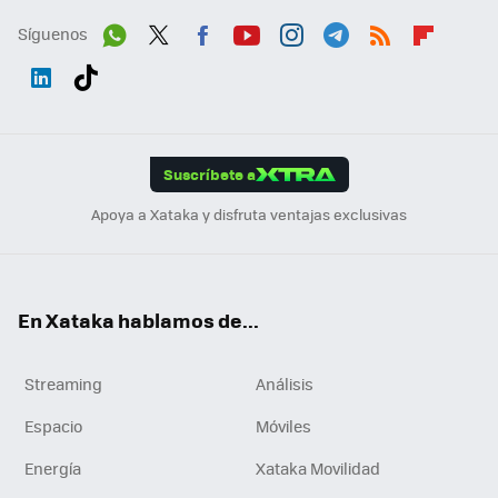
Síguenos
Wh
Twit
Fac
You
Inst
Tele
RSS
Flip
ats
ter
ebo
tub
agr
gra
boa
Link
Tikt
App
ok
e
am
m
rd
edI
ok
Suscríbete a
n
Apoya a Xataka y disfruta ventajas exclusivas
En Xataka hablamos de...
Streaming
Análisis
Espacio
Móviles
Energía
Xataka Movilidad