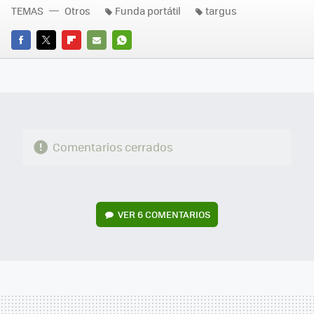
TEMAS
Otros
Funda portátil
targus
FACEBOOK
TWITTER
FLIPBOARD
E-
WHATSAPP
MAIL
Comentarios cerrados
VER
6 COMENTARIOS