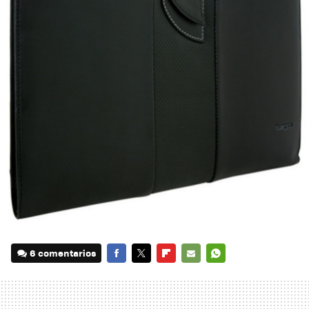
6 comentarios
FACEBOOK
TWITTER
FLIPBOARD
E-
WHATSAPP
MAIL