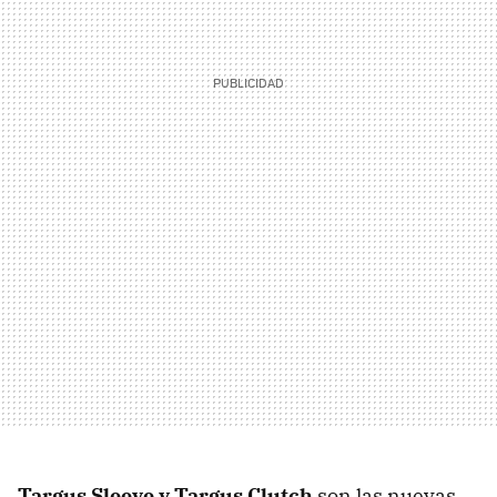
Targus Sleeve y Targus Clutch
son las nuevas