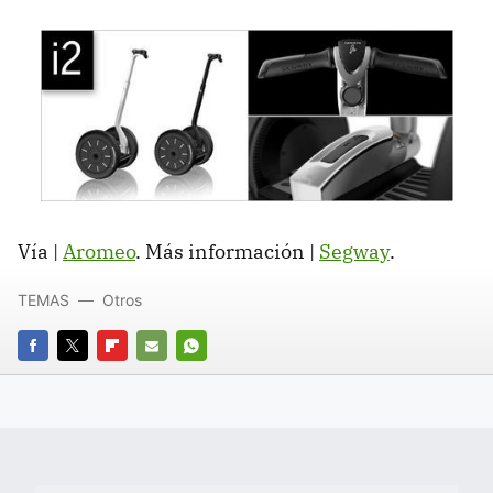
Vía |
Aromeo
. Más información |
Segway
.
TEMAS
Otros
FACEBOOK
TWITTER
FLIPBOARD
E-
WHATSAPP
MAIL