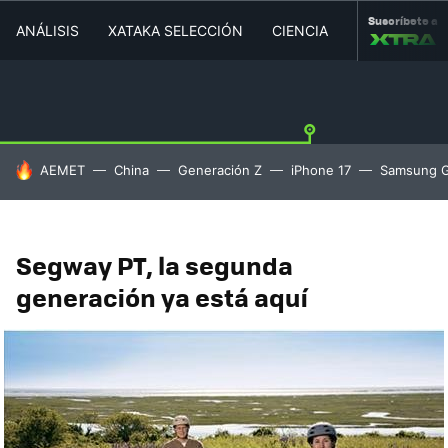
Suscríbete a
ANÁLISIS
XATAKA SELECCIÓN
CIENCIA
MOVILIDAD
HOY SE HABLA DE
AEMET
China
Generación Z
iPhone 17
Samsung G
Segway PT, la segunda
generación ya está aquí