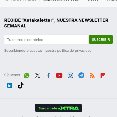
RECIBE "Xatakaletter", NUESTRA NEWSLETTER
SEMANAL
SUSCRIBIR
Suscribiéndote aceptas nuestra
política de privacidad
Síguenos
Wh
Twit
Fac
You
Inst
Tele
RSS
Flip
ats
ter
ebo
tub
agr
gra
boa
Link
Tikt
App
ok
e
am
m
rd
edIn
ok
Suscríbete a