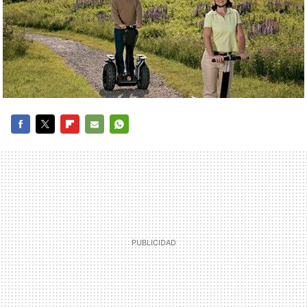
FACEBOOK
TWITTER
FLIPBOARD
E-
WHATSAPP
MAIL