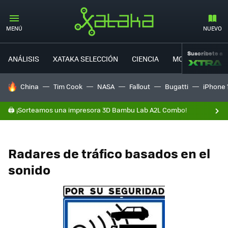
MENÚ
NUEVO
Suscríbete a
ANÁLISIS
XATAKA SELECCIÓN
CIENCIA
MOVILIDAD
HOY SE HABLA DE
China
Tim Cook
NASA
Fallout
Bugatti
iPhone 
🖨️ ¡Sorteamos una impresora 3D Bambu Lab A2L Combo!
Radares de tráfico basados en el
sonido