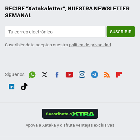
RECIBE "Xatakaletter", NUESTRA NEWSLETTER
SEMANAL
SUSCRIBIR
Suscribiéndote aceptas nuestra
política de privacidad
Síguenos
Wh
Twit
Fac
You
Inst
Tele
RSS
Flip
ats
ter
ebo
tub
agr
gra
boa
Link
Tikt
App
ok
e
am
m
rd
edI
ok
Suscríbete a
n
Apoya a Xataka y disfruta ventajas exclusivas