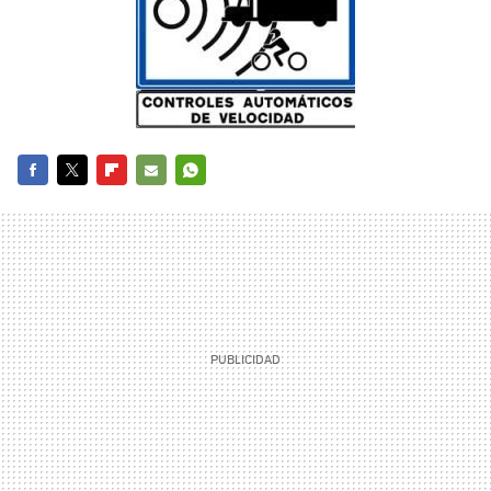
FACEBOOK
TWITTER
FLIPBOARD
E-
WHATSAPP
MAIL