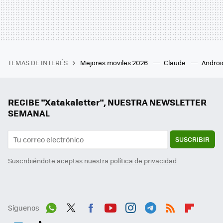
TEMAS DE INTERÉS
Mejores moviles 2026
Claude
Androi
RECIBE "Xatakaletter", NUESTRA NEWSLETTER
SEMANAL
SUSCRIBIR
Suscribiéndote aceptas nuestra
política de privacidad
Síguenos
Wh
Twit
Fac
You
Inst
Tele
RSS
Flip