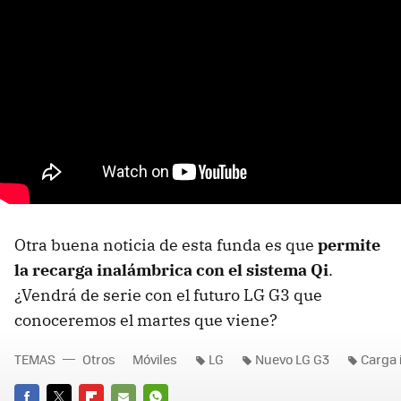
Otra buena noticia de esta funda es que
permite
la recarga inalámbrica con el sistema Qi
.
¿Vendrá de serie con el futuro LG G3 que
conoceremos el martes que viene?
TEMAS
Otros
Móviles
LG
Nuevo LG G3
Carga 