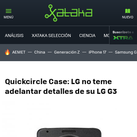
MENÚ
NUEVO
Suscríbete a
ANÁLISIS
XATAKA SELECCIÓN
CIENCIA
MOVILIDAD
HOY SE HABLA DE
AEMET
China
Generación Z
iPhone 17
Samsung G
Quickcircle Case: LG no teme
adelantar detalles de su LG G3