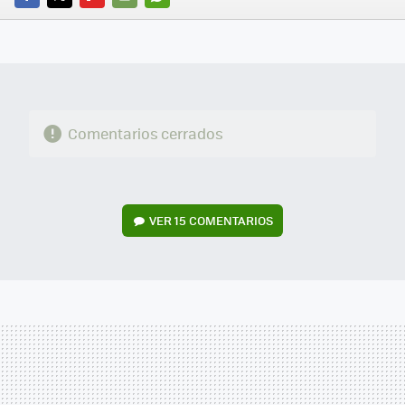
FACEBOOK
TWITTER
FLIPBOARD
E-
WHATSAPP
MAIL
Comentarios cerrados
VER
15 COMENTARIOS