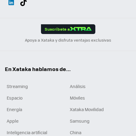
ats
ter
ebo
tub
agr
gra
boa
Link
Tikt
App
ok
e
am
m
rd
edI
ok
Suscríbete a
n
Apoya a Xataka y disfruta ventajas exclusivas
En Xataka hablamos de...
Streaming
Análisis
Espacio
Móviles
Energía
Xataka Movilidad
Apple
Samsung
Inteligencia artificial
China