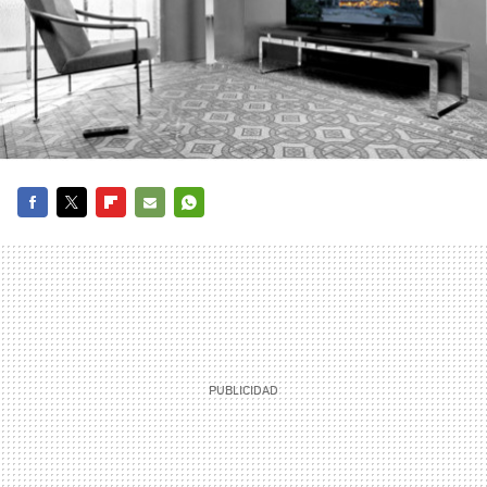
FACEBOOK
TWITTER
FLIPBOARD
E-
WHATSAPP
MAIL