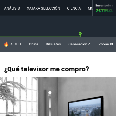
Suscríbete a
ANÁLISIS
XATAKA SELECCIÓN
CIENCIA
MOVILIDAD
HOY SE HABLA DE
AEMET
China
Bill Gates
Generación Z
iPhone 18
¿Qué televisor me compro?