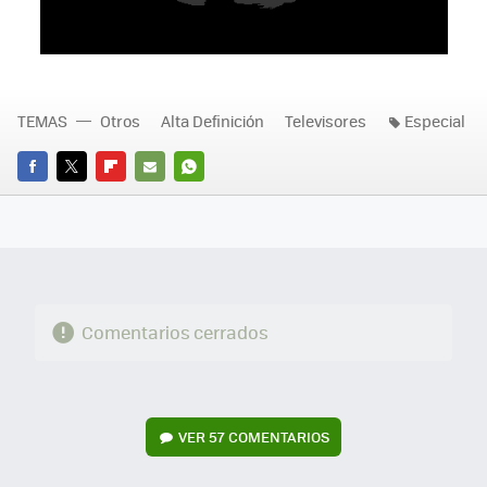
TEMAS
Otros
Alta Definición
Televisores
Especial
FACEBOOK
TWITTER
FLIPBOARD
E-
WHATSAPP
MAIL
Comentarios cerrados
VER
57 COMENTARIOS