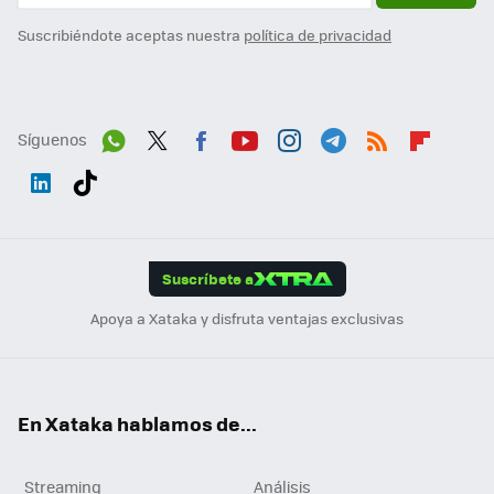
Suscribiéndote aceptas nuestra
política de privacidad
Síguenos
Wh
Twit
Fac
You
Inst
Tele
RSS
Flip
ats
ter
ebo
tub
agr
gra
boa
Link
Tikt
App
ok
e
am
m
rd
edI
ok
Suscríbete a
n
Apoya a Xataka y disfruta ventajas exclusivas
En Xataka hablamos de...
Streaming
Análisis