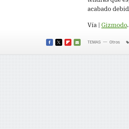
acabado debido
Vía |
Gizmodo
TEMAS
Otros
FACEBOOK
TWITTER
FLIPBOARD
E-
MAIL