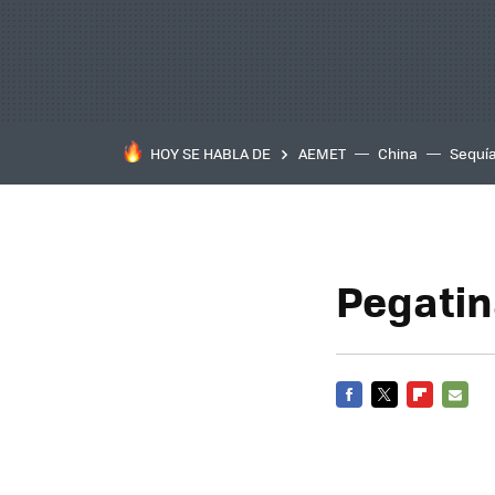
HOY SE HABLA DE
AEMET
China
Sequí
Pegatin
FACEBOOK
TWITTER
FLIPBOARD
E-
MAIL