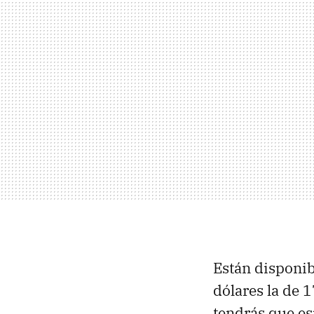
Están disponibl
dólares la de 
tendrás que es