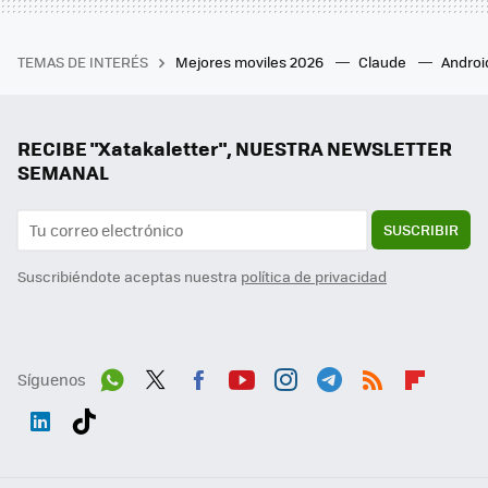
TEMAS DE INTERÉS
Mejores moviles 2026
Claude
Androi
RECIBE "Xatakaletter", NUESTRA NEWSLETTER
SEMANAL
SUSCRIBIR
Suscribiéndote aceptas nuestra
política de privacidad
Síguenos
Wh
Twit
Fac
You
Inst
Tele
RSS
Flip
ats
ter
ebo
tub
agr
gra
boa
Link
Tikt
App
ok
e
am
m
rd
edI
ok