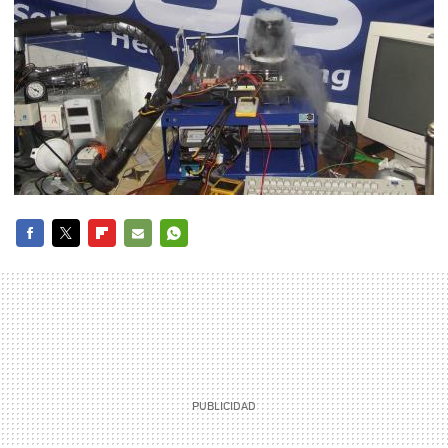
FACEBOOK
TWITTER
FLIPBOARD
E-
WHATSAPP
MAIL