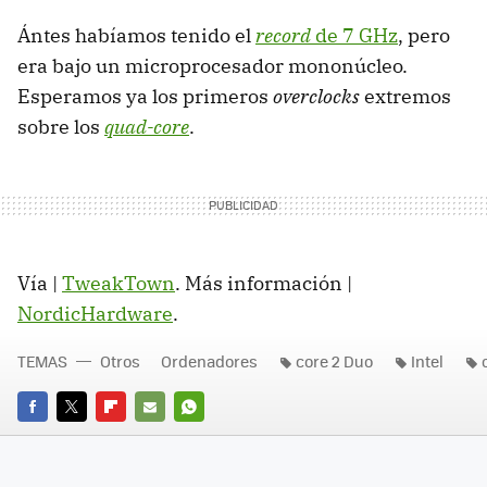
Ántes habíamos tenido el
record
de 7 GHz
, pero
era bajo un microprocesador mononúcleo.
Esperamos ya los primeros
overclocks
extremos
sobre los
quad-core
.
Vía |
TweakTown
. Más información |
NordicHardware
.
TEMAS
Otros
Ordenadores
core 2 Duo
Intel
FACEBOOK
TWITTER
FLIPBOARD
E-
WHATSAPP
MAIL