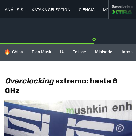
Suscríbete a
ANÁLISIS
XATAKA SELECCIÓN
CIENCIA
MOVILIDAD
HOY SE HABLA DE
China
Elon Musk
IA
Eclipse
Miniserie
Japón
Overclocking
extremo: hasta 6
GHz