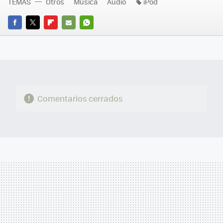
TEMAS
Otros
Música
Audio
iPod
FACEBOOK
TWITTER
FLIPBOARD
E-
WHATSAPP
MAIL
Comentarios cerrados