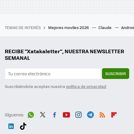
TEMAS DE INTERÉS
Mejores moviles 2026
Claude
Androi
RECIBE "Xatakaletter", NUESTRA NEWSLETTER
SEMANAL
SUSCRIBIR
Suscribiéndote aceptas nuestra
política de privacidad
Síguenos
Wh
Twit
Fac
You
Inst
Tele
RSS
Flip
ats
ter
ebo
tub
agr
gra
boa