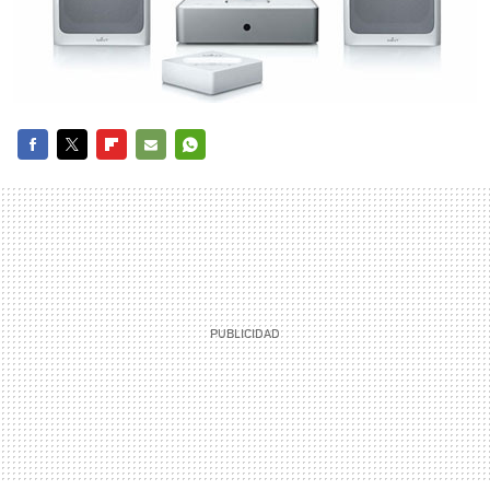
FACEBOOK
TWITTER
FLIPBOARD
E-
WHATSAPP
MAIL