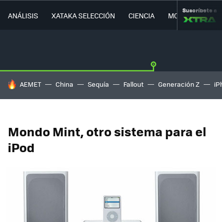
Suscríbete a
ANÁLISIS
XATAKA SELECCIÓN
CIENCIA
MOVILIDAD
HOY SE HABLA DE
AEMET
China
Sequía
Fallout
Generación Z
iP
Mondo Mint, otro sistema para el
iPod