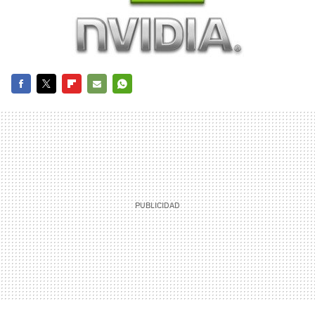
FACEBOOK
TWITTER
FLIPBOARD
E-
WHATSAPP
MAIL