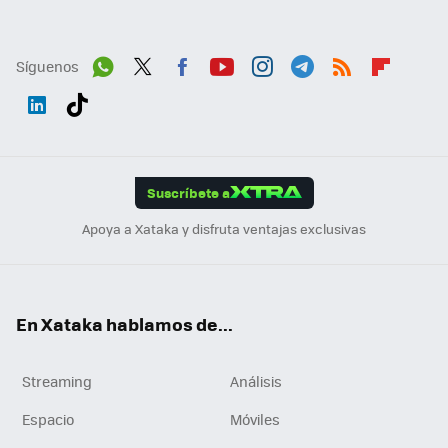
Síguenos
Wh
Twit
Fac
You
Inst
Tele
RSS
Flip
ats
ter
ebo
tub
agr
gra
boa
Link
Tikt
App
ok
e
am
m
rd
edI
ok
Suscríbete a
n
Apoya a Xataka y disfruta ventajas exclusivas
En Xataka hablamos de...
Streaming
Análisis
Espacio
Móviles