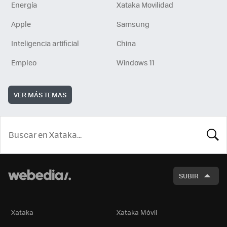
Energía
Xataka Movilidad
Apple
Samsung
Inteligencia artificial
China
Empleo
Windows 11
VER MÁS TEMAS
BUSCA
SUBIR
Xataka
Xataka Móvil