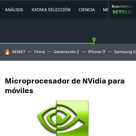
Suscríbete a
ANÁLISIS
XATAKA SELECCIÓN
CIENCIA
MOVILIDAD
HOY SE HABLA DE
AEMET
China
Generación Z
iPhone 17
Samsung G
Microprocesador de NVidia para
móviles