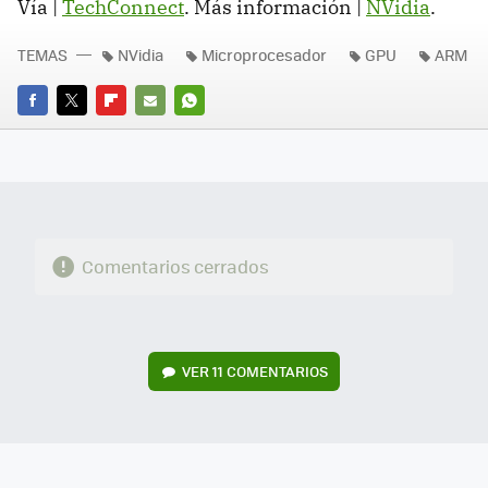
Vía |
TechConnect
. Más información |
NVidia
.
TEMAS
NVidia
Microprocesador
GPU
ARM
FACEBOOK
TWITTER
FLIPBOARD
E-
WHATSAPP
MAIL
Comentarios cerrados
VER
11 COMENTARIOS