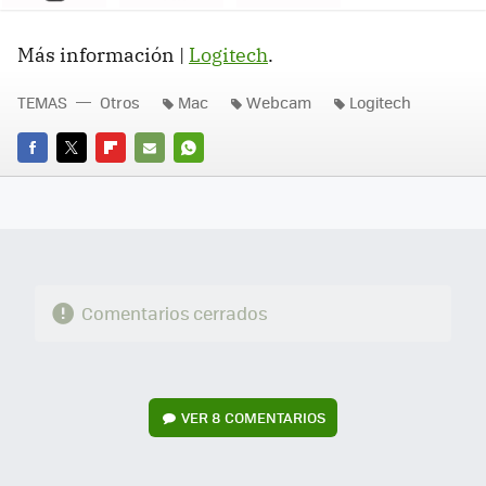
Más información |
Logitech
.
TEMAS
Otros
Mac
Webcam
Logitech
FACEBOOK
TWITTER
FLIPBOARD
E-
WHATSAPP
MAIL
Comentarios cerrados
VER
8 COMENTARIOS