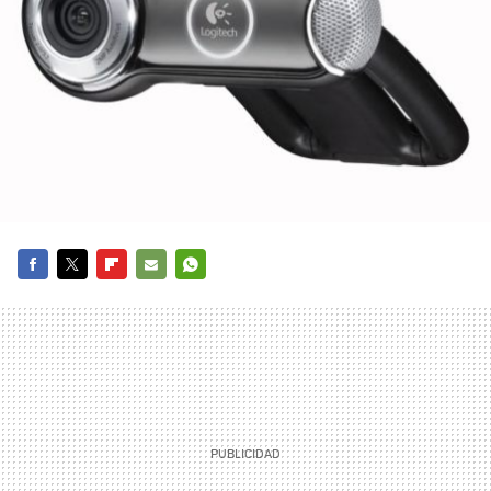
FACEBOOK
TWITTER
FLIPBOARD
E-
WHATSAPP
MAIL