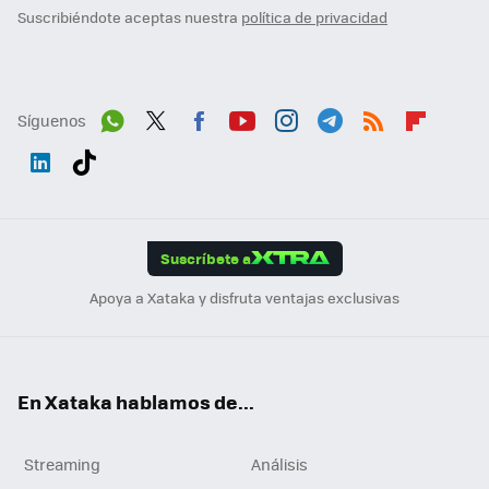
Suscribiéndote aceptas nuestra
política de privacidad
Síguenos
Wh
Twit
Fac
You
Inst
Tele
RSS
Flip
ats
ter
ebo
tub
agr
gra
boa
Link
Tikt
App
ok
e
am
m
rd
edI
ok
Suscríbete a
n
Apoya a Xataka y disfruta ventajas exclusivas
En Xataka hablamos de...
Streaming
Análisis