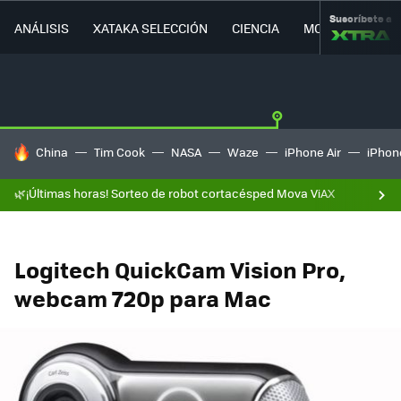
Suscríbete a
ANÁLISIS
XATAKA SELECCIÓN
CIENCIA
MOVILIDAD
HOY SE HABLA DE
China
Tim Cook
NASA
Waze
iPhone Air
iPhone
🌿¡Últimas horas! Sorteo de robot cortacésped Mova ViAX
Logitech QuickCam Vision Pro,
webcam 720p para Mac