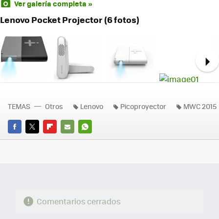
Ver galería completa »
Lenovo Pocket Projector (6 fotos)
Ne
TEMAS
Otros
Lenovo
Picoproyector
MWC 2015
FACEBOOK
TWITTER
FLIPBOARD
E-
WHATSAPP
MAIL
Comentarios cerrados