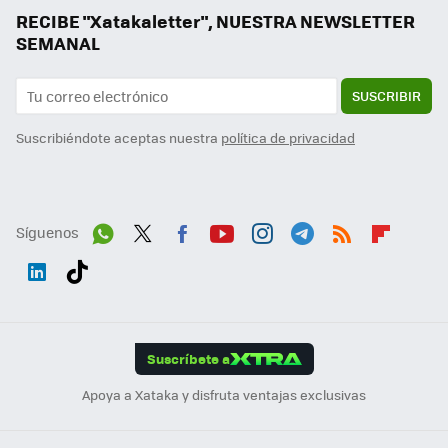
RECIBE "Xatakaletter", NUESTRA NEWSLETTER
SEMANAL
SUSCRIBIR
Suscribiéndote aceptas nuestra
política de privacidad
Síguenos
Wh
Twit
Fac
You
Inst
Tele
RSS
Flip
ats
ter
ebo
tub
agr
gra
boa
Link
Tikt
App
ok
e
am
m
rd
edI
ok
Suscríbete a
n
Apoya a Xataka y disfruta ventajas exclusivas