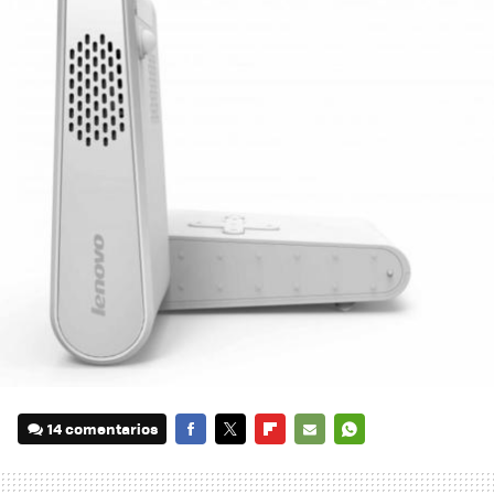
14 comentarios
FACEBOOK
TWITTER
FLIPBOARD
E-
WHATSAPP
MAIL