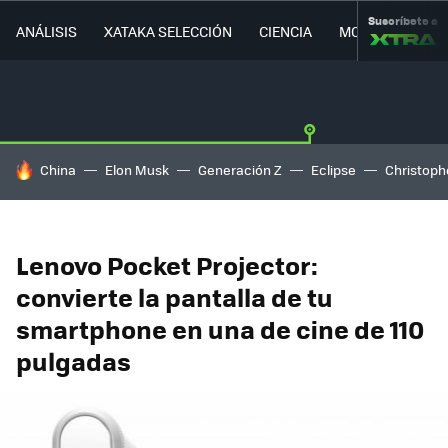
Suscríbete a
ANÁLISIS
XATAKA SELECCIÓN
CIENCIA
MOVILIDAD
HOY SE HABLA DE
China
Elon Musk
Generación Z
Eclipse
Christoph
Lenovo Pocket Projector:
convierte la pantalla de tu
smartphone en una de cine de 110
pulgadas