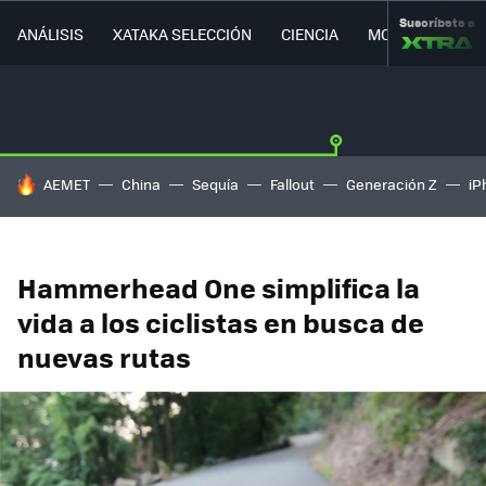
Suscríbete a
ANÁLISIS
XATAKA SELECCIÓN
CIENCIA
MOVILIDAD
HOY SE HABLA DE
AEMET
China
Sequía
Fallout
Generación Z
iP
Hammerhead One simplifica la
vida a los ciclistas en busca de
nuevas rutas