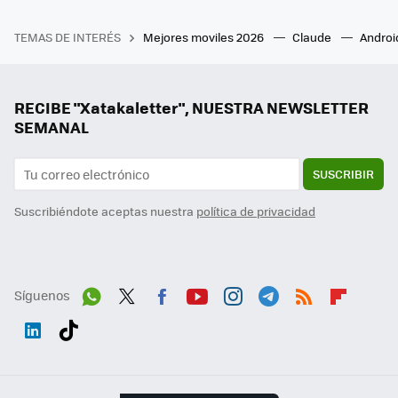
TEMAS DE INTERÉS
Mejores moviles 2026
Claude
Androi
RECIBE "Xatakaletter", NUESTRA NEWSLETTER
SEMANAL
SUSCRIBIR
Suscribiéndote aceptas nuestra
política de privacidad
Síguenos
Wh
Twit
Fac
You
Inst
Tele
RSS
Flip
ats
ter
ebo
tub
agr
gra
boa
Link
Tikt
App
ok
e
am
m
rd
edI
ok