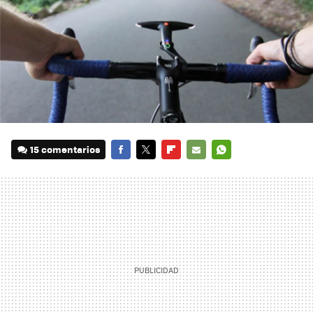
15 comentarios
FACEBOOK
TWITTER
FLIPBOARD
E-
WHATSAPP
MAIL