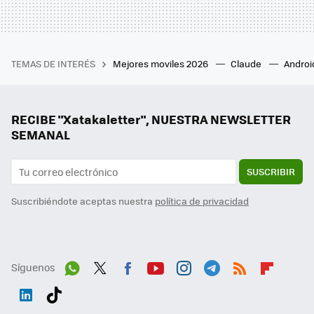
TEMAS DE INTERÉS
Mejores moviles 2026
Claude
Androi
RECIBE "Xatakaletter", NUESTRA NEWSLETTER
SEMANAL
SUSCRIBIR
Suscribiéndote aceptas nuestra
política de privacidad
Síguenos
Wh
Twit
Fac
You
Inst
Tele
RSS
Flip
ats
ter
ebo
tub
agr
gra
boa