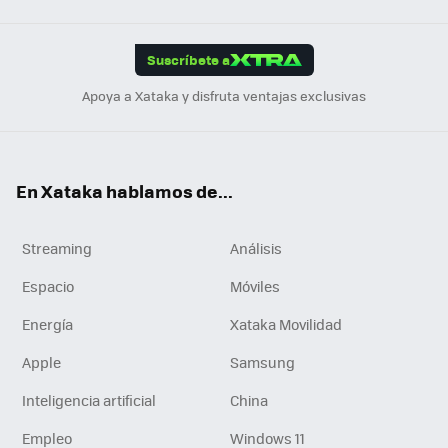
Link
Tikt
App
ok
e
am
m
rd
edI
ok
Suscríbete a
n
Apoya a Xataka y disfruta ventajas exclusivas
En Xataka hablamos de...
Streaming
Análisis
Espacio
Móviles
Energía
Xataka Movilidad
Apple
Samsung
Inteligencia artificial
China
Empleo
Windows 11