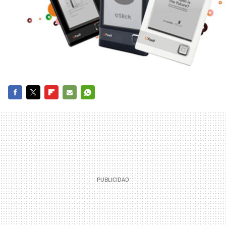
FACEBOOK
TWITTER
FLIPBOARD
E-
WHATSAPP
MAIL