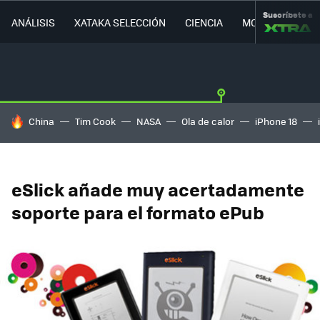
Suscríbete a
ANÁLISIS
XATAKA SELECCIÓN
CIENCIA
MOVILIDAD
HOY SE HABLA DE
China
Tim Cook
NASA
Ola de calor
iPhone 18
eSlick añade muy acertadamente
soporte para el formato ePub