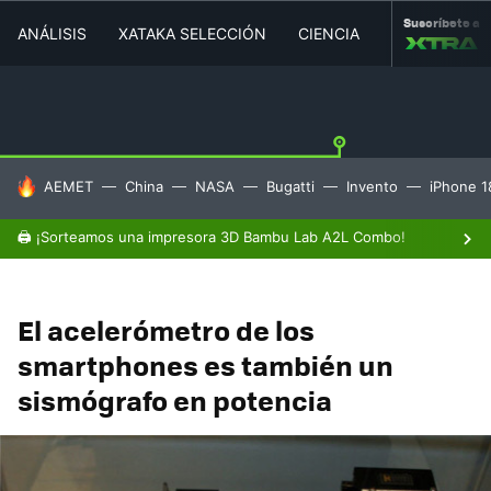
Suscríbete a
ANÁLISIS
XATAKA SELECCIÓN
CIENCIA
MOVILIDAD
HOY SE HABLA DE
AEMET
China
NASA
Bugatti
Invento
iPhone 1
🖨️ ¡Sorteamos una impresora 3D Bambu Lab A2L Combo!
El acelerómetro de los
smartphones es también un
sismógrafo en potencia