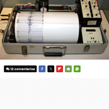
12 comentarios
FACEBOOK
TWITTER
FLIPBOARD
E-
WHATSAPP
MAIL