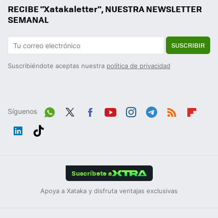
RECIBE "Xatakaletter", NUESTRA NEWSLETTER
SEMANAL
SUSCRIBIR
Suscribiéndote aceptas nuestra
política de privacidad
Síguenos
Wh
Twit
Fac
You
Inst
Tele
RSS
Flip
ats
ter
ebo
tub
agr
gra
boa
Link
Tikt
App
ok
e
am
m
rd
edIn
ok
Suscríbete a
Apoya a Xataka y disfruta ventajas exclusivas