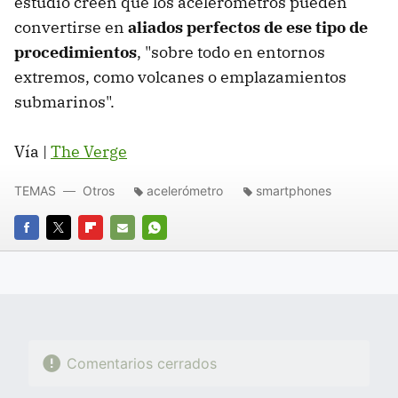
estudio creen que los acelerómetros pueden
convertirse en
aliados perfectos de ese tipo de
procedimientos
, "sobre todo en entornos
extremos, como volcanes o emplazamientos
submarinos".
Vía |
The Verge
TEMAS
Otros
acelerómetro
smartphones
FACEBOOK
TWITTER
FLIPBOARD
E-
WHATSAPP
MAIL
Comentarios cerrados