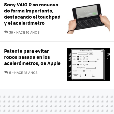
Sony VAIO P se renueva
de forma importante,
destacando el touchpad
y el acelerómetro
COMENTARIOS
39
HACE 16 AÑOS
Patente para evitar
robos basada en los
acelerómetros, de Apple
COMENTARIOS
5
HACE 18 AÑOS