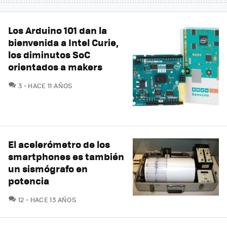
Los Arduino 101 dan la
bienvenida a Intel Curie,
los diminutos SoC
orientados a makers
COMENTARIOS
3
HACE 11 AÑOS
El acelerómetro de los
smartphones es también
un sismógrafo en
potencia
COMENTARIOS
12
HACE 13 AÑOS