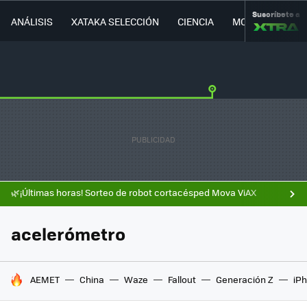
Suscríbete a
ANÁLISIS
XATAKA SELECCIÓN
CIENCIA
MOVILIDAD
🌿¡Últimas horas! Sorteo de robot cortacésped Mova ViAX
acelerómetro
HOY SE HABLA DE
AEMET
China
Waze
Fallout
Generación Z
iPh