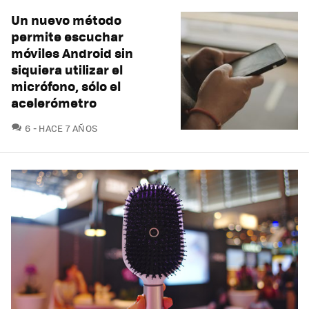
Un nuevo método
permite escuchar
móviles Android sin
siquiera utilizar el
micrófono, sólo el
acelerómetro
COMENTARIOS
6
HACE 7 AÑOS