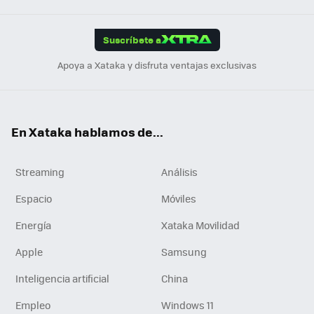
App
ok
e
am
m
rd
edI
ok
Suscríbete a
n
Apoya a Xataka y disfruta ventajas exclusivas
En Xataka hablamos de...
Streaming
Análisis
Espacio
Móviles
Energía
Xataka Movilidad
Apple
Samsung
Inteligencia artificial
China
Empleo
Windows 11