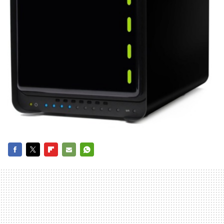
FACEBOOK
TWITTER
FLIPBOARD
E-
WHATSAPP
MAIL