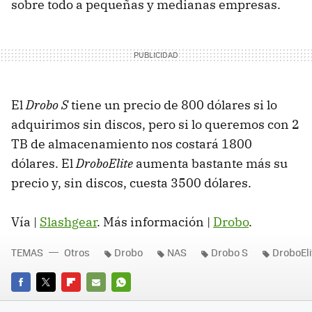
sobre todo a pequeñas y medianas empresas.
El
Drobo S
tiene un precio de 800 dólares si lo
adquirimos sin discos, pero si lo queremos con 2
TB de almacenamiento nos costará 1800
dólares. El
DroboElite
aumenta bastante más su
precio y, sin discos, cuesta 3500 dólares.
Vía |
Slashgear
. Más información |
Drobo
.
TEMAS
Otros
Drobo
NAS
Drobo S
DroboEli
FACEBOOK
TWITTER
FLIPBOARD
E-
WHATSAPP