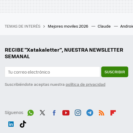
TEMAS DE INTERÉS
Mejores moviles 2026
Claude
Androi
RECIBE "Xatakaletter", NUESTRA NEWSLETTER
SEMANAL
SUSCRIBIR
Suscribiéndote aceptas nuestra
política de privacidad
Síguenos
Wh
Twit
Fac
You
Inst
Tele
RSS
Flip
ats
ter
ebo
tub
agr
gra
boa
Link
Tikt