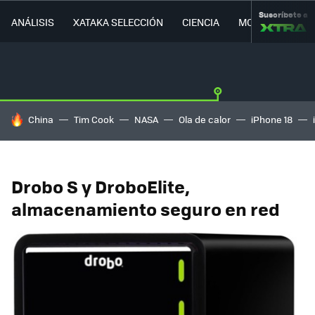
Suscríbete a
ANÁLISIS
XATAKA SELECCIÓN
CIENCIA
MOVILIDAD
HOY SE HABLA DE
China
Tim Cook
NASA
Ola de calor
iPhone 18
Drobo S y DroboElite,
almacenamiento seguro en red