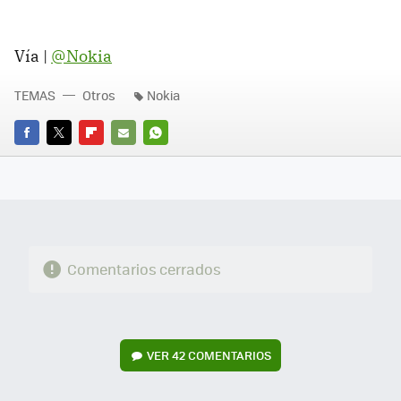
Vía |
@Nokia
TEMAS
Otros
Nokia
FACEBOOK
TWITTER
FLIPBOARD
E-
WHATSAPP
MAIL
Comentarios cerrados
VER
42 COMENTARIOS