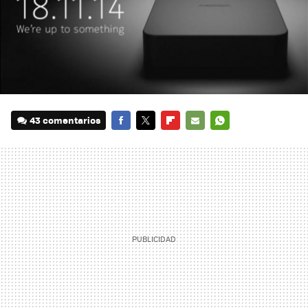
43 comentarios
FACEBOOK
TWITTER
FLIPBOARD
E-
WHATSAPP
MAIL