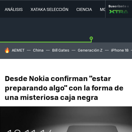
Suscríbete a
ANÁLISIS
XATAKA SELECCIÓN
CIENCIA
MOVILIDAD
HOY SE HABLA DE
AEMET
China
Bill Gates
Generación Z
iPhone 18
Desde Nokia confirman "estar
preparando algo" con la forma de
una misteriosa caja negra