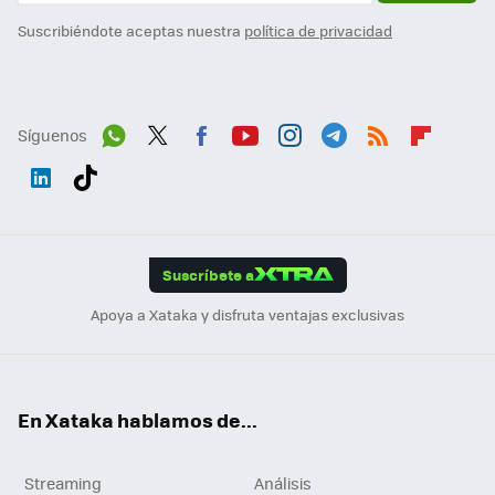
Suscribiéndote aceptas nuestra
política de privacidad
Síguenos
Wh
Twit
Fac
You
Inst
Tele
RSS
Flip
ats
ter
ebo
tub
agr
gra
boa
Link
Tikt
App
ok
e
am
m
rd
edI
ok
Suscríbete a
n
Apoya a Xataka y disfruta ventajas exclusivas
En Xataka hablamos de...
Streaming
Análisis