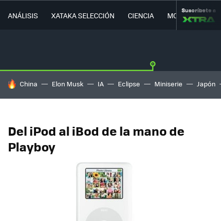
Suscríbete a
ANÁLISIS
XATAKA SELECCIÓN
CIENCIA
MOVILIDAD
HOY SE HABLA DE
China
Elon Musk
IA
Eclipse
Miniserie
Japón
Del iPod al iBod de la mano de
Playboy