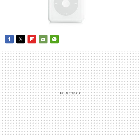
FACEBOOK
TWITTER
FLIPBOARD
E-
WHATSAPP
MAIL