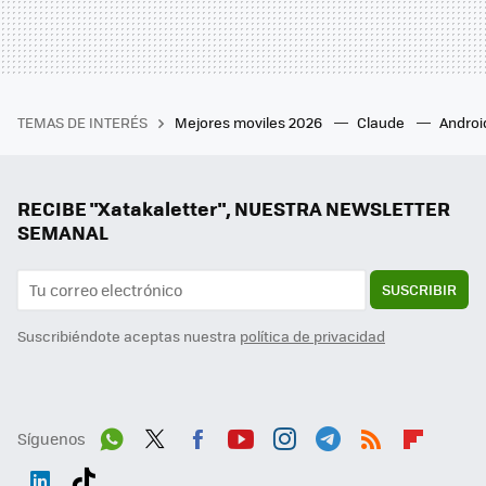
TEMAS DE INTERÉS
Mejores moviles 2026
Claude
Androi
RECIBE "Xatakaletter", NUESTRA NEWSLETTER
SEMANAL
SUSCRIBIR
Suscribiéndote aceptas nuestra
política de privacidad
Síguenos
Wh
Twit
Fac
You
Inst
Tele
RSS
Flip