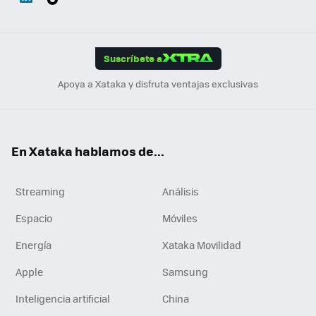
ats
ter
ebo
tub
agr
gra
boa
Link
Tikt
App
ok
e
am
m
rd
edI
ok
Suscríbete a
n
Apoya a Xataka y disfruta ventajas exclusivas
En Xataka hablamos de...
Streaming
Análisis
Espacio
Móviles
Energía
Xataka Movilidad
Apple
Samsung
Inteligencia artificial
China