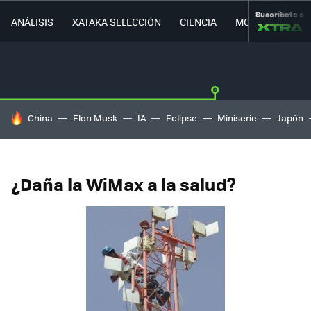
Suscríbete a
ANÁLISIS
XATAKA SELECCIÓN
CIENCIA
MOVILIDAD
HOY SE HABLA DE
China
Elon Musk
IA
Eclipse
Miniserie
Japón
¿Daña la WiMax a la salud?