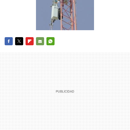
FACEBOOK
TWITTER
FLIPBOARD
E-
WHATSAPP
MAIL