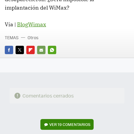
implantación del WiMax?
Vía |
BlogWimax
TEMAS
Otros
FACEBOOK
TWITTER
FLIPBOARD
E-
WHATSAPP
MAIL
Comentarios cerrados
VER
19 COMENTARIOS