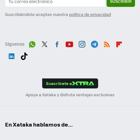
SUSCRIBIR
Suscribiéndote aceptas nuestra
política de privacidad
Síguenos
Wh
Twit
Fac
You
Inst
Tele
RSS
Flip
ats
ter
ebo
tub
agr
gra
boa
Link
Tikt
App
ok
e
am
m
rd
edI
ok
Suscríbete a
n
Apoya a Xataka y disfruta ventajas exclusivas
En Xataka hablamos de...