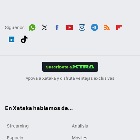
Síguenos
Wh
Twit
Fac
You
Inst
Tele
RSS
Flip
ats
ter
ebo
tub
agr
gra
boa
Link
Tikt
App
ok
e
am
m
rd
edI
ok
Suscríbete a
n
Apoya a Xataka y disfruta ventajas exclusivas
En Xataka hablamos de...
Streaming
Análisis
Espacio
Móviles