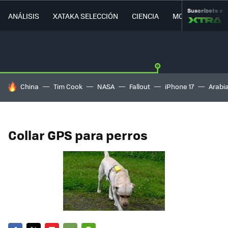
Suscríbete a
ANÁLISIS
XATAKA SELECCIÓN
CIENCIA
MOVILIDAD
HOY SE HABLA DE
China
Tim Cook
NASA
Fallout
iPhone 17
Arabi
Collar GPS para perros