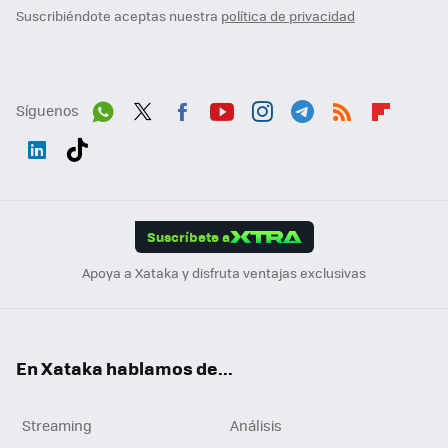
Suscribiéndote aceptas nuestra
política de privacidad
Síguenos
Wh
Twit
Fac
You
Inst
Tele
RSS
Flip
ats
ter
ebo
tub
agr
gra
boa
Link
Tikt
App
ok
e
am
m
rd
edI
ok
Suscríbete a
n
Apoya a Xataka y disfruta ventajas exclusivas
En Xataka hablamos de...
Streaming
Análisis