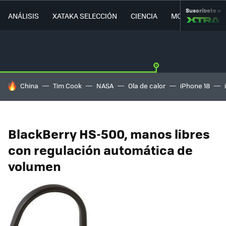
Suscríbete a
ANÁLISIS
XATAKA SELECCIÓN
CIENCIA
MOVILIDAD
HOY SE HABLA DE
China
Tim Cook
NASA
Ola de calor
iPhone 18
BlackBerry HS-500, manos libres
con regulación automática de
volumen