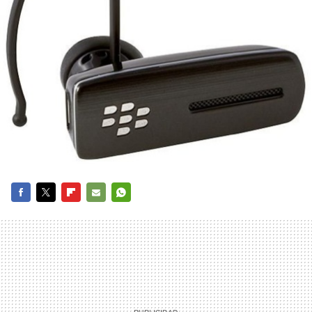
FACEBOOK
TWITTER
FLIPBOARD
E-
WHATSAPP
MAIL