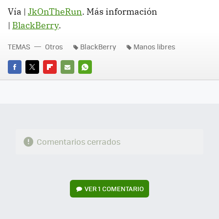
Vía |
JkOnTheRun
. Más información
|
BlackBerry
.
TEMAS
Otros
BlackBerry
Manos libres
FACEBOOK
TWITTER
FLIPBOARD
E-
WHATSAPP
MAIL
Comentarios cerrados
VER
1 COMENTARIO