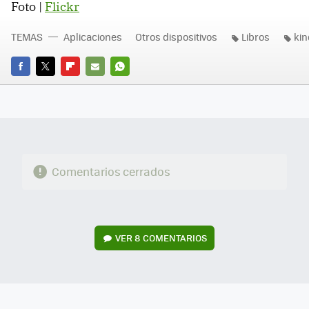
Foto |
Flickr
TEMAS
Aplicaciones
Otros dispositivos
Libros
kin
FACEBOOK
TWITTER
FLIPBOARD
E-
WHATSAPP
MAIL
Comentarios cerrados
VER
8 COMENTARIOS