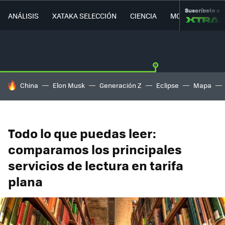
Suscríbete a
ANÁLISIS
XATAKA SELECCIÓN
CIENCIA
MOVILIDAD
HOY SE HABLA DE
China
Elon Musk
Generación Z
Eclipse
Mapa
Todo lo que puedas leer:
comparamos los principales
servicios de lectura en tarifa
plana