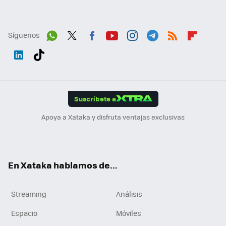
Síguenos
Wh
Twit
Fac
You
Inst
Tele
RSS
Flip
ats
ter
ebo
tub
agr
gra
boa
Link
Tikt
App
ok
e
am
m
rd
edI
ok
Suscríbete a
n
Apoya a Xataka y disfruta ventajas exclusivas
En Xataka hablamos de...
Streaming
Análisis
Espacio
Móviles