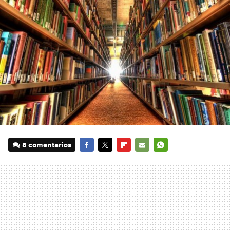
8 comentarios
FACEBOOK
TWITTER
FLIPBOARD
E-
WHATSAPP
MAIL