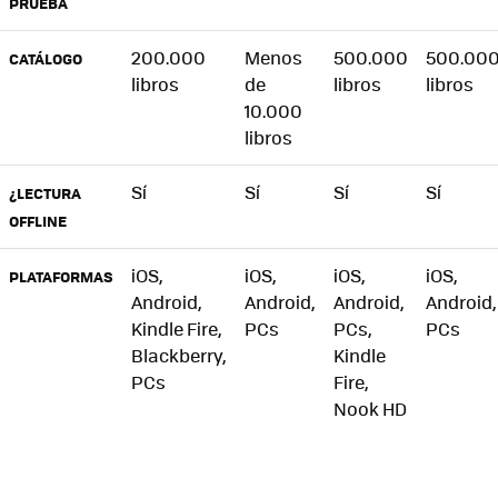
PRUEBA
200.000
Menos
500.000
500.00
CATÁLOGO
libros
de
libros
libros
10.000
libros
Sí
Sí
Sí
Sí
¿LECTURA
OFFLINE
iOS,
iOS,
iOS,
iOS,
PLATAFORMAS
Android,
Android,
Android,
Android,
Kindle Fire,
PCs
PCs,
PCs
Blackberry,
Kindle
PCs
Fire,
Nook HD