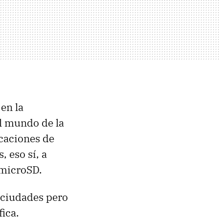
en la
l mundo de la
icaciones de
, eso sí, a
 microSD.
 ciudades pero
ica.