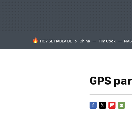
HOY SE HABLA DE
China
Tim Cook
NAS
GPS par
FACEBOOK
TWITTER
FLIPBOARD
E-
MAIL