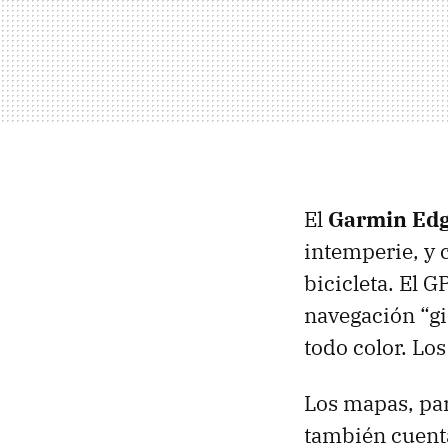
El
Garmin Edg
intemperie, y 
bicicleta. El
G
navegación “gir
todo color. Lo
Los mapas, pa
también cuent