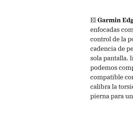
El
Garmin Edg
enfocadas comp
control de la p
cadencia de ped
sola pantalla.
podemos compro
compatible co
calibra la tors
pierna para un