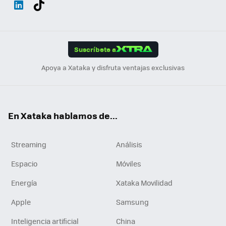
Wh
Twit
Fac
You
Inst
Tele
RSS
Flip
ats
ter
ebo
tub
agr
gra
boa
Link
Tikt
App
ok
e
am
m
rd
edI
ok
Suscríbete a
n
Apoya a Xataka y disfruta ventajas exclusivas
En Xataka hablamos de...
Streaming
Análisis
Espacio
Móviles
Energía
Xataka Movilidad
Apple
Samsung
Inteligencia artificial
China