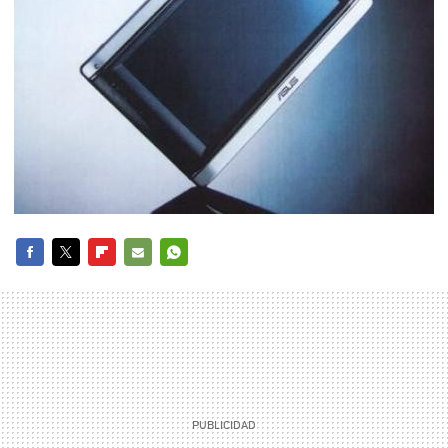
FACEBOOK
TWITTER
FLIPBOARD
E-
WHATSAPP
MAIL