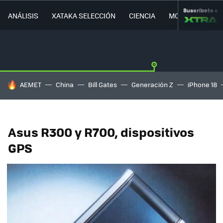
Suscríbete a
ANÁLISIS
XATAKA SELECCIÓN
CIENCIA
MOVILIDAD
HOY SE HABLA DE
AEMET
China
Bill Gates
Generación Z
iPhone 18
Asus R300 y R700, dispositivos
GPS