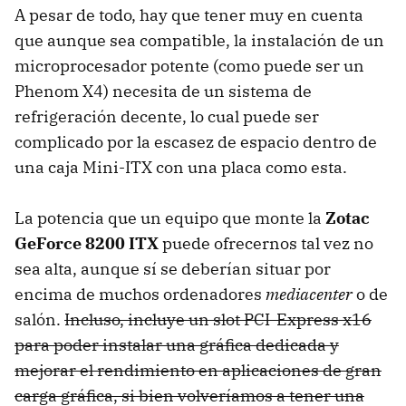
A pesar de todo, hay que tener muy en cuenta
que aunque sea compatible, la instalación de un
microprocesador potente (como puede ser un
Phenom X4) necesita de un sistema de
refrigeración decente, lo cual puede ser
complicado por la escasez de espacio dentro de
una caja Mini-
ITX
con una placa como esta.
La potencia que un equipo que monte la
Zotac
GeForce 8200 ITX
puede ofrecernos tal vez no
sea alta, aunque sí se deberían situar por
encima de muchos ordenadores
mediacenter
o de
salón.
Incluso, incluye un slot PCI-Express x16
para poder instalar una gráfica dedicada y
mejorar el rendimiento en aplicaciones de gran
carga gráfica, si bien volveríamos a tener una