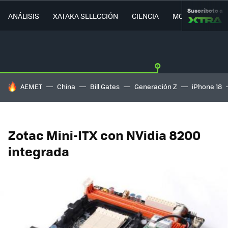
Suscríbete a
ANÁLISIS
XATAKA SELECCIÓN
CIENCIA
MOVILIDAD
HOY SE HABLA DE
AEMET
China
Bill Gates
Generación Z
iPhone 18
Zotac Mini-ITX con NVidia 8200
integrada