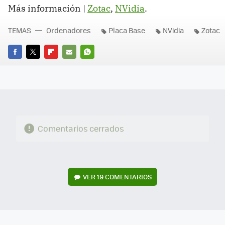
Más información |
Zotac
,
NVidia
.
TEMAS
Ordenadores
Placa Base
NVidia
Zotac
FACEBOOK
TWITTER
FLIPBOARD
E-
WHATSAPP
MAIL
Comentarios cerrados
VER
19 COMENTARIOS