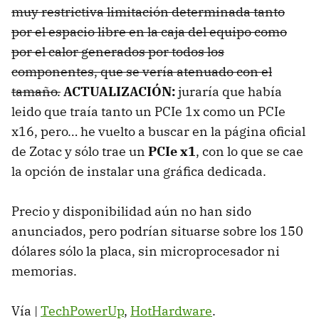
muy restrictiva limitación determinada tanto
por el espacio libre en la caja del equipo como
por el calor generados por todos los
componentes, que se vería atenuado con el
tamaño.
ACTUALIZACIÓN:
juraría que había
leido que traía tanto un PCIe 1x como un PCIe
x16, pero… he vuelto a buscar en la página oficial
de Zotac y sólo trae un
PCIe x1
, con lo que se cae
la opción de instalar una gráfica dedicada.
Precio y disponibilidad aún no han sido
anunciados, pero podrían situarse sobre los 150
dólares sólo la placa, sin microprocesador ni
memorias.
Vía |
TechPowerUp
,
HotHardware
.