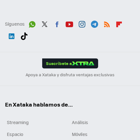
Síguenos
Wh
Twit
Fac
You
Inst
Tele
RSS
Flip
ats
ter
ebo
tub
agr
gra
boa
Link
Tikt
App
ok
e
am
m
rd
edI
ok
Suscríbete a
n
Apoya a Xataka y disfruta ventajas exclusivas
En Xataka hablamos de...
Streaming
Análisis
Espacio
Móviles