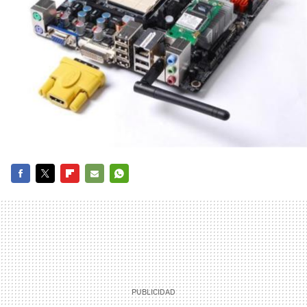
FACEBOOK
TWITTER
FLIPBOARD
E-
WHATSAPP
MAIL