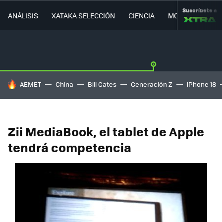
Suscríbete a
ANÁLISIS
XATAKA SELECCIÓN
CIENCIA
MOVILIDAD
HOY SE HABLA DE
AEMET
China
Bill Gates
Generación Z
iPhone 18
Zii MediaBook, el tablet de Apple
tendrá competencia