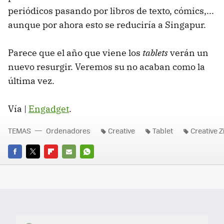
periódicos pasando por libros de texto, cómics,...
aunque por ahora esto se reduciría a Singapur.
Parece que el año que viene los
tablets
verán un
nuevo resurgir. Veremos su no acaban como la
última vez.
Vía |
Engadget
.
TEMAS
Ordenadores
Creative
Tablet
Creative Z
FACEBOOK
TWITTER
FLIPBOARD
E-
WHATSAPP
MAIL