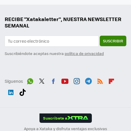
RECIBE "Xatakaletter", NUESTRA NEWSLETTER
SEMANAL
SUSCRIBIR
Suscribiéndote aceptas nuestra
política de privacidad
Síguenos
Wh
Twit
Fac
You
Inst
Tele
RSS
Flip
ats
ter
ebo
tub
agr
gra
boa
Link
Tikt
App
ok
e
am
m
rd
edI
ok
Suscríbete a
n
Apoya a Xataka y disfruta ventajas exclusivas