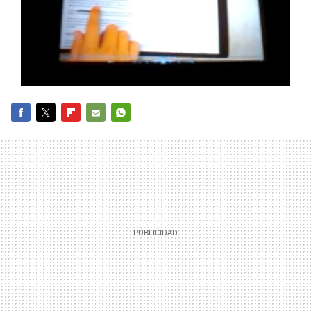
FACEBOOK
TWITTER
FLIPBOARD
E-
WHATSAPP
MAIL