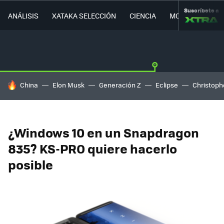
Suscríbete a
ANÁLISIS
XATAKA SELECCIÓN
CIENCIA
MOVILIDAD
HOY SE HABLA DE
China
Elon Musk
Generación Z
Eclipse
Christoph
¿Windows 10 en un Snapdragon
835? KS-PRO quiere hacerlo
posible