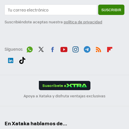
SUSCRIBIR
Suscribiéndote aceptas nuestra
política de privacidad
Síguenos
Wh
Twit
Fac
You
Inst
Tele
RSS
Flip
ats
ter
ebo
tub
agr
gra
boa
Link
Tikt
App
ok
e
am
m
rd
edI
ok
Suscríbete a
n
Apoya a Xataka y disfruta ventajas exclusivas
En Xataka hablamos de...