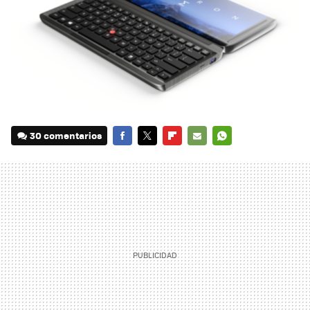
30 comentarios
FACEBOOK
TWITTER
FLIPBOARD
E-
WHATSAPP
MAIL