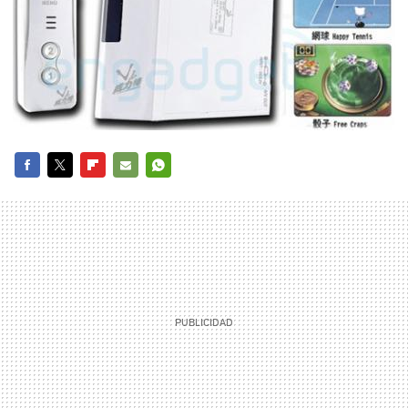
FACEBOOK
TWITTER
FLIPBOARD
E-
WHATSAPP
MAIL