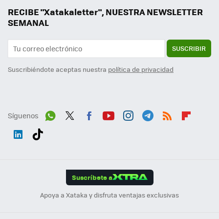
RECIBE "Xatakaletter", NUESTRA NEWSLETTER
SEMANAL
SUSCRIBIR
Suscribiéndote aceptas nuestra
política de privacidad
Síguenos
Wh
Twit
Fac
You
Inst
Tele
RSS
Flip
ats
ter
ebo
tub
agr
gra
boa
Link
Tikt
App
ok
e
am
m
rd
edI
ok
Suscríbete a
n
Apoya a Xataka y disfruta ventajas exclusivas