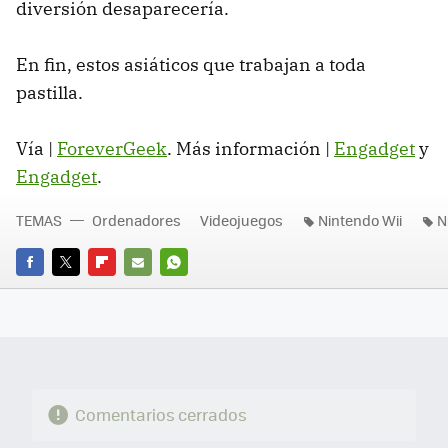
diversión desaparecería.
En fin, estos asiáticos que trabajan a toda
pastilla.
Vía |
ForeverGeek
. Más información |
Engadget
y
Engadget
.
TEMAS
Ordenadores
Videojuegos
Nintendo Wii
N
FACEBOOK
TWITTER
FLIPBOARD
E-
WHATSAPP
MAIL
Comentarios cerrados