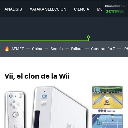
Suscríbete a
ANÁLISIS
XATAKA SELECCIÓN
CIENCIA
MOVILIDAD
HOY SE HABLA DE
AEMET
China
Sequía
Fallout
Generación Z
iP
Vii, el clon de la Wii