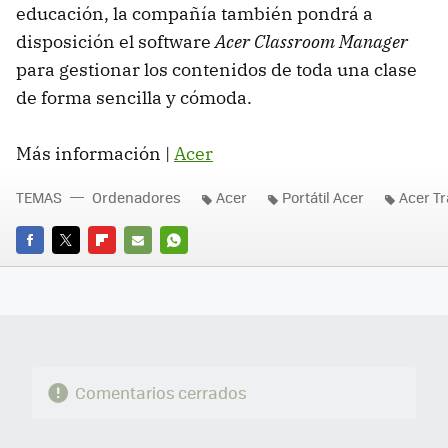
educación, la compañía también pondrá a
disposición el software
Acer Classroom Manager
para gestionar los contenidos de toda una clase
de forma sencilla y cómoda.
Más información |
Acer
TEMAS
Ordenadores
Acer
Portátil Acer
Acer Tr
FACEBOOK
TWITTER
FLIPBOARD
E-
WHATSAPP
MAIL
Comentarios cerrados