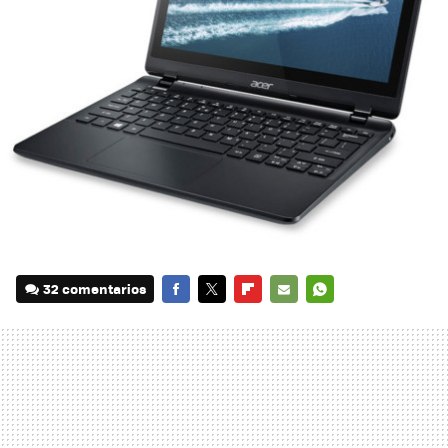
32 comentarios
FACEBOOK
TWITTER
FLIPBOARD
E-
WHATSAPP
MAIL