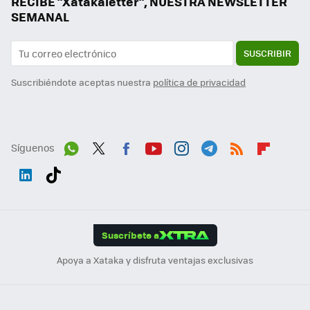
RECIBE "Xatakaletter", NUESTRA NEWSLETTER
SEMANAL
SUSCRIBIR
Suscribiéndote aceptas nuestra
política de privacidad
Síguenos
Wh
Twit
Fac
You
Inst
Tele
RSS
Flip
ats
ter
ebo
tub
agr
gra
boa
Link
Tikt
App
ok
e
am
m
rd
edI
ok
Suscríbete a
n
Apoya a Xataka y disfruta ventajas exclusivas