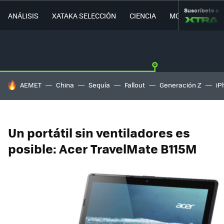
Suscríbete a
ANÁLISIS
XATAKA SELECCIÓN
CIENCIA
MOVILIDAD
HOY SE HABLA DE
AEMET
China
Sequía
Fallout
Generación Z
iP
Un portátil sin ventiladores es
posible: Acer TravelMate B115M