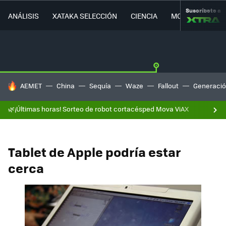
Suscríbete a
ANÁLISIS
XATAKA SELECCIÓN
CIENCIA
MOVILIDAD
HOY SE HABLA DE
AEMET
China
Sequía
Waze
Fallout
Generació
🌿¡Últimas horas! Sorteo de robot cortacésped Mova ViAX
Tablet de Apple podría estar
cerca