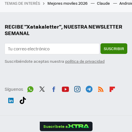
TEMAS DE INTERÉS
Mejores moviles 2026
Claude
Androi
RECIBE "Xatakaletter", NUESTRA NEWSLETTER
SEMANAL
SUSCRIBIR
Suscribiéndote aceptas nuestra
política de privacidad
Síguenos
Wh
Twit
Fac
You
Inst
Tele
RSS
Flip
ats
ter
ebo
tub
agr
gra
boa
Link
Tikt
App
ok
e
am
m
rd
edI
ok
Suscríbete a
n