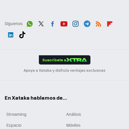
Síguenos
Wh
Twit
Fac
You
Inst
Tele
RSS
Flip
ats
ter
ebo
tub
agr
gra
boa
Link
Tikt
App
ok
e
am
m
rd
edI
ok
Suscríbete a
n
Apoya a Xataka y disfruta ventajas exclusivas
En Xataka hablamos de...
Streaming
Análisis
Espacio
Móviles