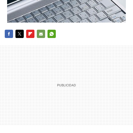
FACEBOOK
TWITTER
FLIPBOARD
E-
WHATSAPP
MAIL