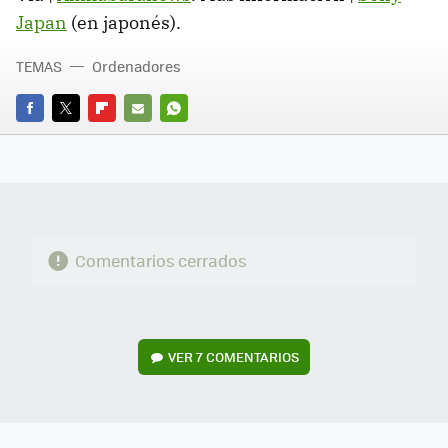
Japan
(en japonés).
TEMAS
Ordenadores
FACEBOOK
TWITTER
FLIPBOARD
E-
WHATSAPP
MAIL
Comentarios cerrados
VER
7 COMENTARIOS