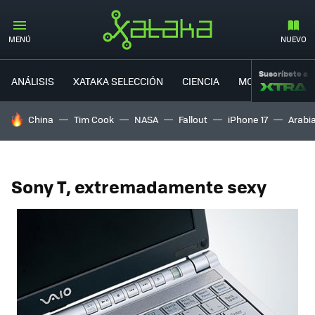
MENÚ
NUEVO
Suscríbete a
ANÁLISIS
XATAKA SELECCIÓN
CIENCIA
MOVILIDAD
HOY SE HABLA DE
China
Tim Cook
NASA
Fallout
iPhone 17
Arabi
Sony T, extremadamente sexy