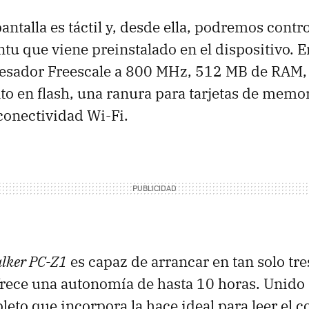
ntalla es táctil y, desde ella, podremos contro
tu que viene preinstalado en el dispositivo. E
cesador Freescale a 800 MHz, 512 MB de RAM,
 en flash, una ranura para tarjetas de memor
onectividad Wi-Fi.
lker PC-Z1
es capaz de arrancar en tan solo tr
ofrece una autonomía de hasta 10 horas. Unido 
o que incorpora la hace ideal para leer el c