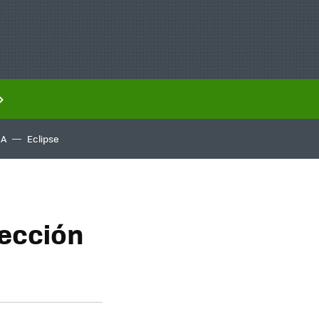
IA
Eclipse
rección