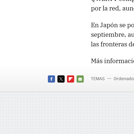
por la red, a
En Japón se po
septiembre, au
las fronteras d
Más informaci
TEMAS
Ordenado
FACEBOOK
TWITTER
FLIPBOARD
E-
MAIL