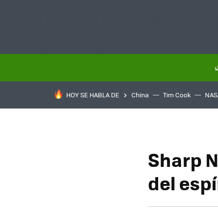
HOY SE HABLA DE
China
Tim Cook
NAS
Sharp N
del espí