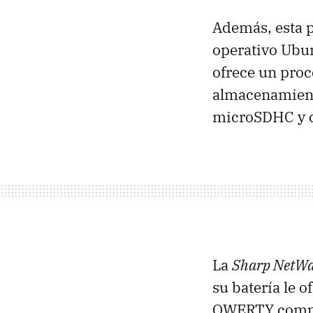
Además, esta pa
operativo Ubun
ofrece un pro
almacenamiento
microSDHC y c
La
Sharp NetWa
su batería le 
QWERTY complet