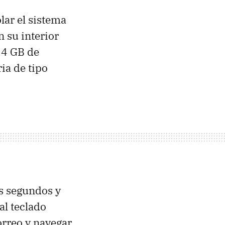
lar el sistema
n su interior
 4 GB de
ia de tipo
es segundos y
al teclado
orreo y navegar