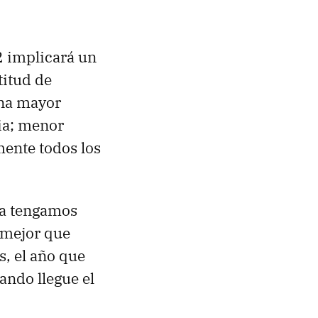
2 implicará un
titud de
una mayor
ia; menor
ente todos los
ya tengamos
 mejor que
, el año que
ando llegue el