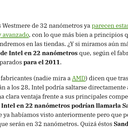
os Westmere de 32 nanómetros ya
parecen esta
y avanzado
, con lo que más bien a principios q
endremos en las tiendas. ¿Y si miramos aún má
de Intel en 22 nanómetros
que, según el fabr
eparados
para el 2011
.
 fabricantes (nadie mira a
AMD
) dicen que tra
 a los 28, Intel podría saltarse directamente 
a clara ventaja frente a sus principales compet
 Intel en 22 nanómetros podrían llamarla S
 ya habíamos visto anteriormente pero que p
que serán en 32 nanómetros. Quizá éstos
Sand