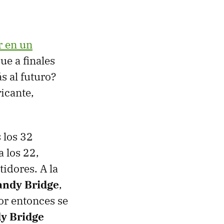
r en un
ue a finales
s al futuro?
icante,
s los 32
a los 22,
idores. A la
andy Bridge
,
or entonces se
y Bridge