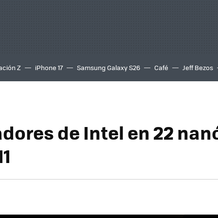
ación Z
iPhone 17
Samsung Galaxy S26
Café
Jeff Bezos
dores de Intel en 22 na
11