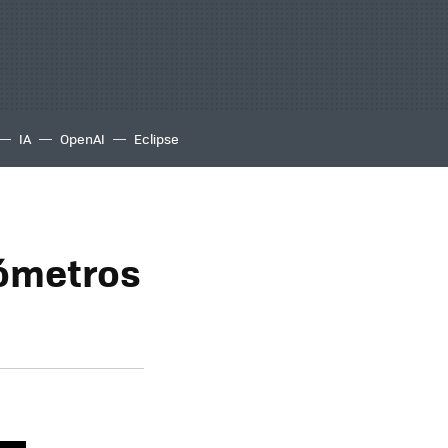
IA
OpenAI
Eclipse
nómetros