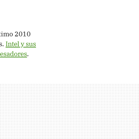
óximo 2010
s.
Intel y sus
cesadores
.