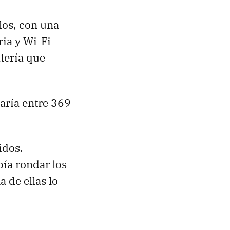
los, con una
ia y Wi-Fi
tería que
aría entre 369
idos.
ía rondar los
a de ellas lo