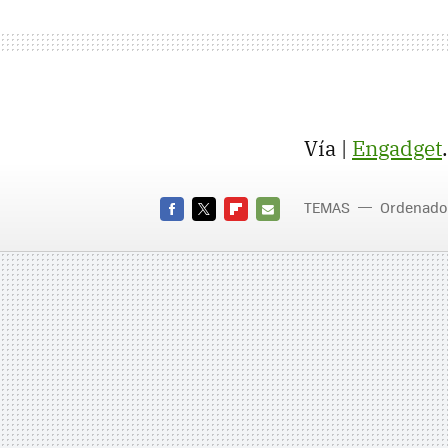
Vía |
Engadget
.
TEMAS
Ordenado
FACEBOOK
TWITTER
FLIPBOARD
E-
MAIL