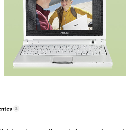
entes