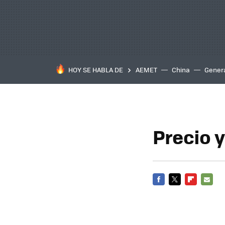
HOY SE HABLA DE
AEMET
China
Gener
Precio 
FACEBOOK
TWITTER
FLIPBOARD
E-
MAIL