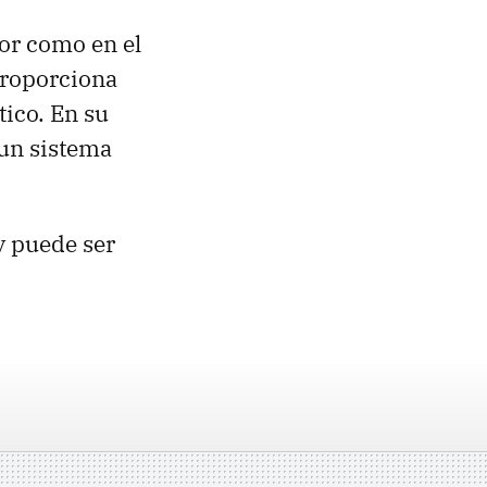
ior como en el
 proporciona
tico. En su
 un sistema
y puede ser