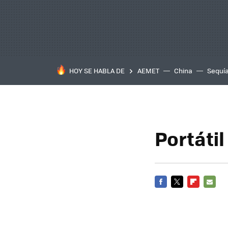
HOY SE HABLA DE
AEMET
China
Sequí
Portátil
FACEBOOK
TWITTER
FLIPBOARD
E-
MAIL