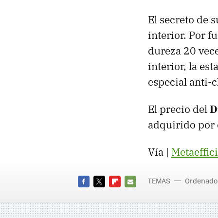
El secreto de 
interior. Por 
dureza 20 vece
interior, la e
especial anti-
El precio del
D
adquirido por
Vía |
Metaeffic
TEMAS
Ordenado
FACEBOOK
TWITTER
FLIPBOARD
E-
MAIL