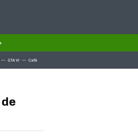
GTA VI
Café
 de