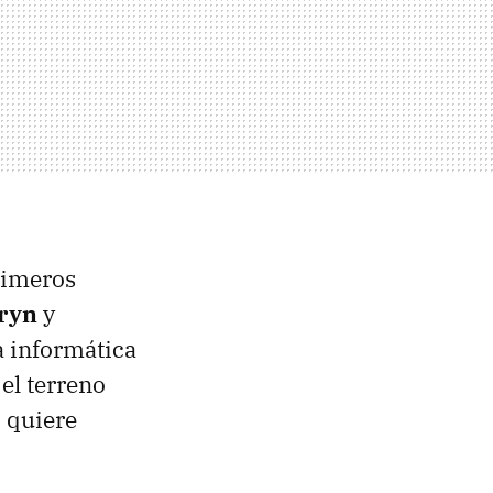
rimeros
nryn
y
a informática
 el terreno
 quiere