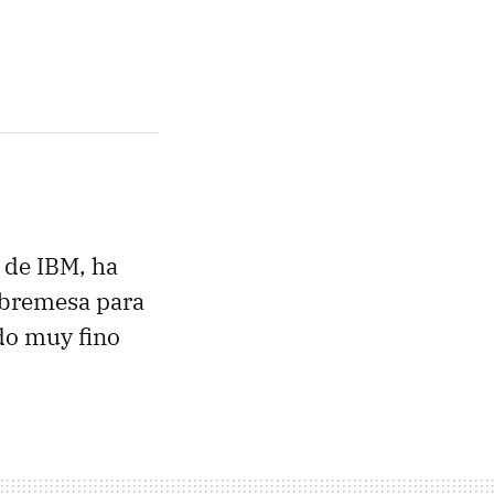
s de IBM, ha
obremesa para
do muy fino