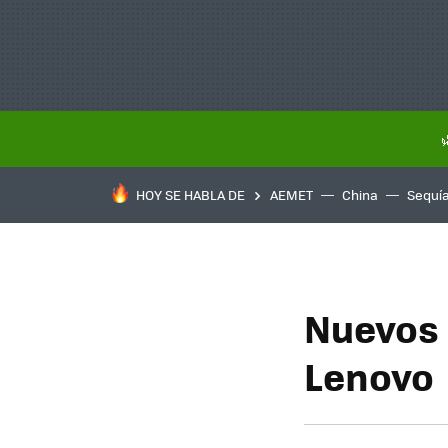
HOY SE HABLA DE
AEMET
China
Sequí
Nuevos 
Lenovo