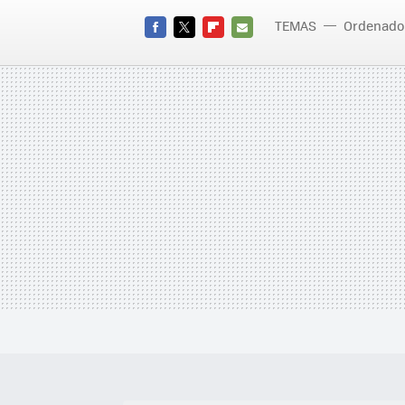
TEMAS
Ordenado
FACEBOOK
TWITTER
FLIPBOARD
E-
MAIL