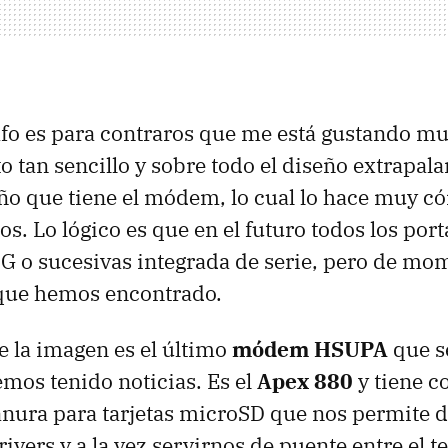
fo es para contraros que me está gustando mu
 tan sencillo y sobre todo el diseño extrapala
o que tiene el módem, lo cual lo hace muy c
. Lo lógico es que en el futuro todos los portá
G o sucesivas integrada de serie, pero de mom
que hemos encontrado.
de la imagen es el último
módem HSUPA
que s
mos tenido noticias. Es el
Apex 880
y tiene 
ranura para tarjetas microSD que nos permite 
ivers y a la vez servirnos de puente entre el te