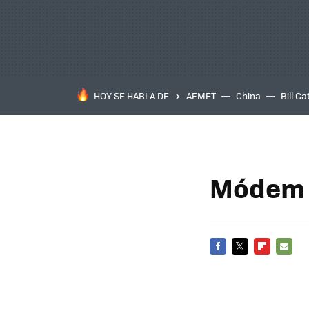
HOY SE HABLA DE
AEMET
China
Bill Ga
Módem 
FACEBOOK
TWITTER
FLIPBOARD
E-
MAIL