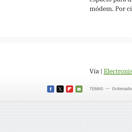
módem. Por ci
Vía |
Electroni
TEMAS
Ordenado
FACEBOOK
TWITTER
FLIPBOARD
E-
MAIL