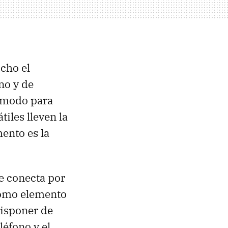
cho el
no y de
ómodo para
tiles lleven la
ento es la
e conecta por
como elemento
disponer de
léfono y el