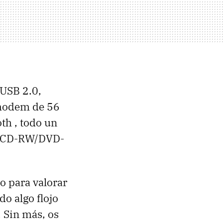
 USB 2.0,
e modem de 56
th , todo un
bo CD-RW/DVD-
o para valorar
o algo flojo
 Sin más, os