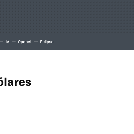
IA
OpenAI
Eclipse
ólares