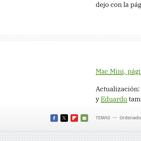
dejo con la pág
Mac Mini, pági
Actualización
y
Eduardo
tamb
TEMAS
Ordenado
FACEBOOK
TWITTER
FLIPBOARD
E-
MAIL