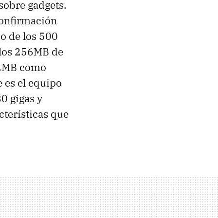
sobre gadgets.
confirmación
jo de los 500
 los 256MB de
32MB como
e es el equipo
0 gigas y
cterísticas que