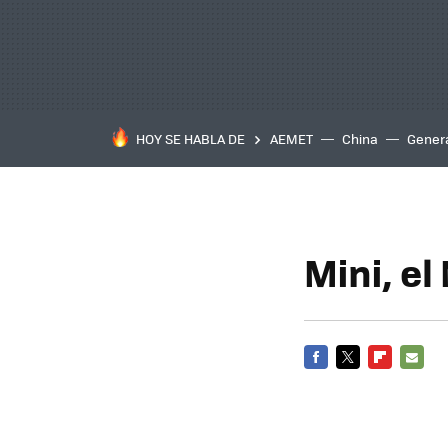
HOY SE HABLA DE
AEMET
China
Gener
Mini, e
FACEBOOK
TWITTER
FLIPBOARD
E-
MAIL