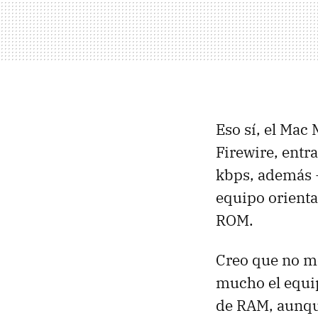
Eso sí, el Mac
Firewire, entr
kbps, además -
equipo orient
ROM.
Creo que no me
mucho el equip
de RAM, aunque