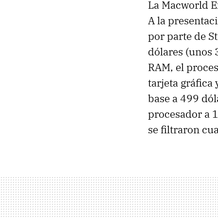
La Macworld Ex
A la presentac
por parte de S
dólares (unos 
RAM, el proce
tarjeta gráfica
base a 499 dól
procesador a 1
se filtraron 