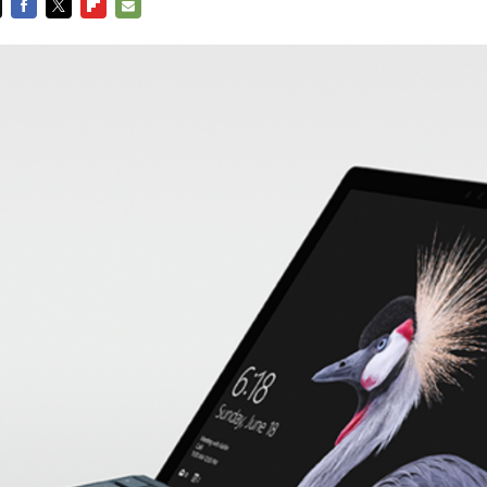
FACEBOOK
TWITTER
FLIPBOARD
E-
MAIL