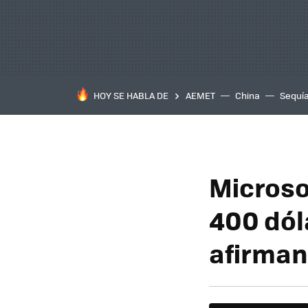
HOY SE HABLA DE
AEMET
China
Sequí
Microso
400 dól
afirman