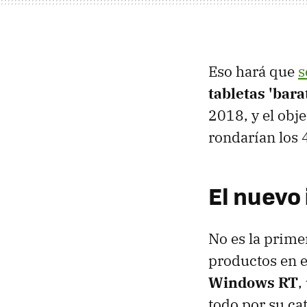
Eso hará que
s
tabletas 'bara
2018, y el obj
rondarían los 
El nuevo 
No es la prime
productos en 
Windows RT
,
todo por su cat