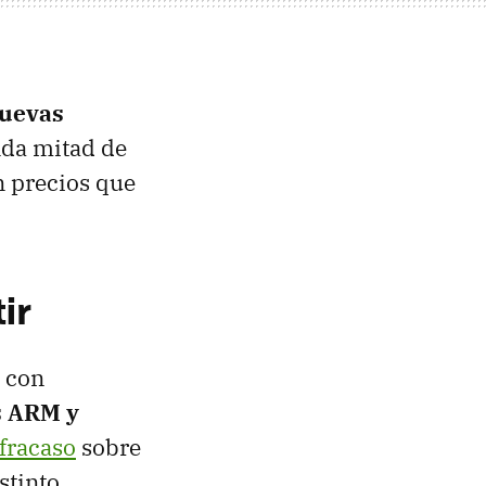
uevas
nda mitad de
n precios que
ir
o con
s ARM y
fracaso
sobre
stinto.