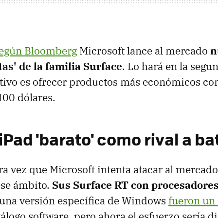
egún Bloomberg
Microsoft lance al mercado
n
tas' de la familia Surface
. Lo hará en la segu
etivo es ofrecer productos más económicos co
400 dólares.
iPad 'barato' como rival a bat
ra vez que Microsoft intenta atacar al mercad
ese ámbito.
Sus Surface RT con procesadore
 una versión específica de Windows
fueron un 
álogo software, pero ahora el esfuerzo sería di