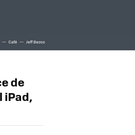
Café
Jeff Bezos
ce de
 iPad,