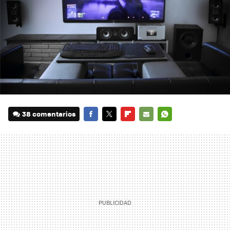
38 comentarios
FACEBOOK
TWITTER
FLIPBOARD
E-
WHATSAPP
MAIL