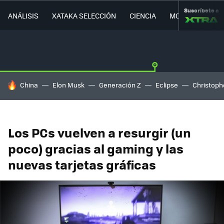
Suscríbete a
ANÁLISIS
XATAKA SELECCIÓN
CIENCIA
MOVILIDAD
HOY SE HABLA DE
China
Elon Musk
Generación Z
Eclipse
Christoph
Los PCs vuelven a resurgir (un
poco) gracias al gaming y las
nuevas tarjetas gráficas