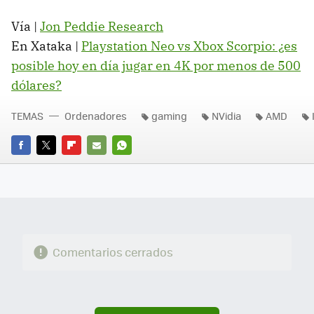
Vía |
Jon Peddie Research
En Xataka |
Playstation Neo vs Xbox Scorpio: ¿es
posible hoy en día jugar en 4K por menos de 500
dólares?
TEMAS
Ordenadores
gaming
NVidia
AMD
FACEBOOK
TWITTER
FLIPBOARD
E-
WHATSAPP
MAIL
Comentarios cerrados