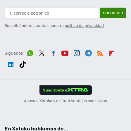
SUSCRIBIR
Suscribiéndote aceptas nuestra
política de privacidad
Síguenos
Wh
Twit
Fac
You
Inst
Tele
RSS
Flip
ats
ter
ebo
tub
agr
gra
boa
Link
Tikt
App
ok
e
am
m
rd
edI
ok
Suscríbete a
n
Apoya a Xataka y disfruta ventajas exclusivas
En Xataka hablamos de...