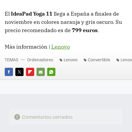
El
IdeaPad Yoga 11
llega a España a finales de
noviembre en colores naranja y gris oscuro. Su
precio recomendado es de
799 euros
.
Más información |
Lenovo
TEMAS
Ordenadores
Lenovo
Convertible
Lenov
FACEBOOK
TWITTER
FLIPBOARD
E-
WHATSAPP
MAIL
Comentarios cerrados