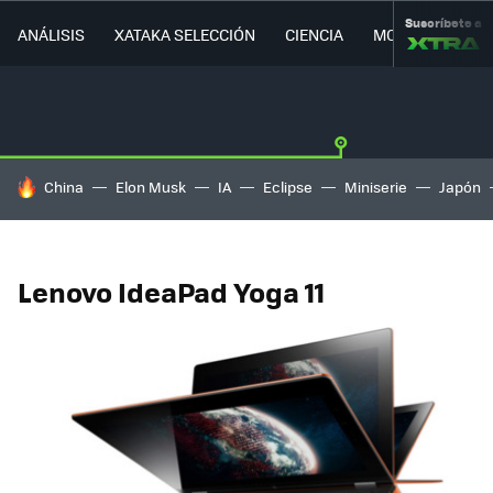
Suscríbete a
ANÁLISIS
XATAKA SELECCIÓN
CIENCIA
MOVILIDAD
HOY SE HABLA DE
China
Elon Musk
IA
Eclipse
Miniserie
Japón
Lenovo IdeaPad Yoga 11