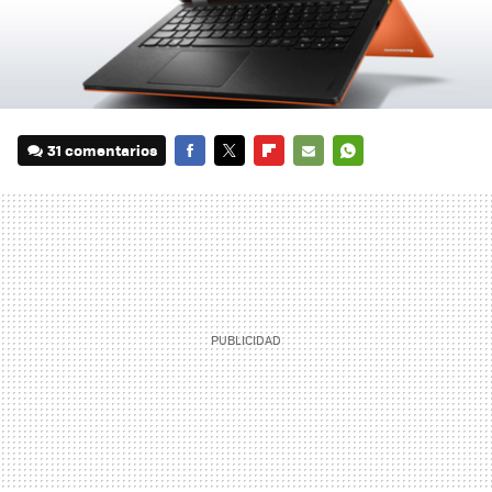
31 comentarios
FACEBOOK
TWITTER
FLIPBOARD
E-
WHATSAPP
MAIL