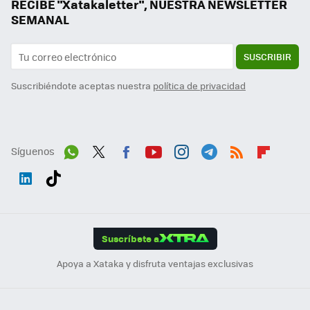
RECIBE "Xatakaletter", NUESTRA NEWSLETTER
SEMANAL
SUSCRIBIR
Suscribiéndote aceptas nuestra
política de privacidad
Síguenos
Wh
Twit
Fac
You
Inst
Tele
RSS
Flip
ats
ter
ebo
tub
agr
gra
boa
Link
Tikt
App
ok
e
am
m
rd
edI
ok
Suscríbete a
n
Apoya a Xataka y disfruta ventajas exclusivas