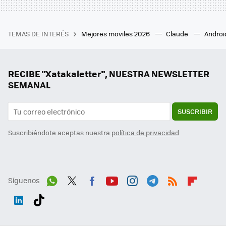
TEMAS DE INTERÉS
Mejores moviles 2026
Claude
Androi
RECIBE "Xatakaletter", NUESTRA NEWSLETTER
SEMANAL
SUSCRIBIR
Suscribiéndote aceptas nuestra
política de privacidad
Síguenos
Wh
Twit
Fac
You
Inst
Tele
RSS
Flip
ats
ter
ebo
tub
agr
gra
boa
Link
Tikt