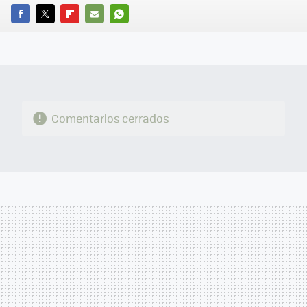
FACEBOOK
TWITTER
FLIPBOARD
E-
WHATSAPP
MAIL
Comentarios cerrados