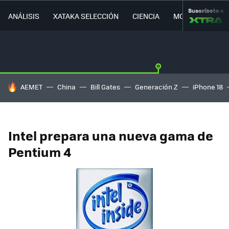
Suscríbete a
ANÁLISIS
XATAKA SELECCIÓN
CIENCIA
MOVILIDAD
HOY SE HABLA DE
AEMET
China
Bill Gates
Generación Z
iPhone 18
Intel prepara una nueva gama de
Pentium 4