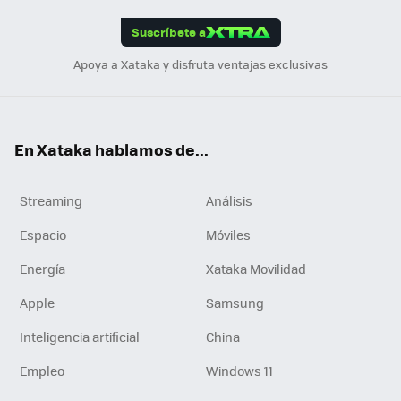
App
ok
e
am
m
rd
edI
ok
Suscríbete a
n
Apoya a Xataka y disfruta ventajas exclusivas
En Xataka hablamos de...
Streaming
Análisis
Espacio
Móviles
Energía
Xataka Movilidad
Apple
Samsung
Inteligencia artificial
China
Empleo
Windows 11