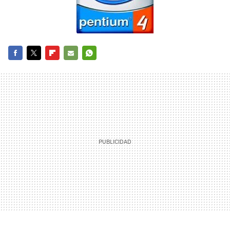
FACEBOOK
TWITTER
FLIPBOARD
E-
WHATSAPP
MAIL