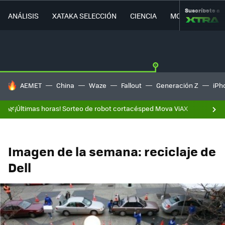
Suscríbete a
ANÁLISIS
XATAKA SELECCIÓN
CIENCIA
MOVILIDAD
HOY SE HABLA DE
AEMET
China
Waze
Fallout
Generación Z
iPh
🌿¡Últimas horas! Sorteo de robot cortacésped Mova ViAX
Imagen de la semana: reciclaje de
Dell