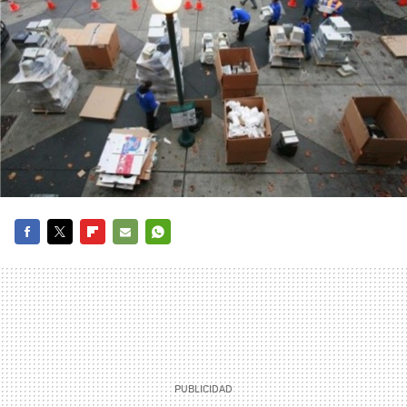
FACEBOOK
TWITTER
FLIPBOARD
E-
WHATSAPP
MAIL