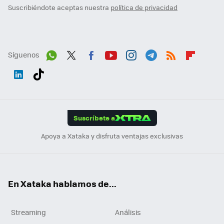
Suscribiéndote aceptas nuestra
política de privacidad
Síguenos
Wh
Twit
Fac
You
Inst
Tele
RSS
Flip
ats
ter
ebo
tub
agr
gra
boa
Link
Tikt
App
ok
e
am
m
rd
edI
ok
Suscríbete a
n
Apoya a Xataka y disfruta ventajas exclusivas
En Xataka hablamos de...
Streaming
Análisis