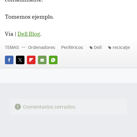
Tomemos ejemplo.
Vía |
Dell Blog
.
TEMAS
Ordenadores
Periféricos
Dell
recicalje
FACEBOOK
TWITTER
FLIPBOARD
E-
WHATSAPP
MAIL
Comentarios cerrados