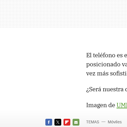
El teléfono es 
posicionado v
vez más sofisti
¿Será nuestra 
Imagen de
UMP
TEMAS
Móviles