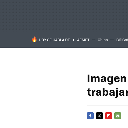
HOY SE HABLA DE
AEMET
China
Bill Ga
Imagen 
trabaja
FACEBOOK
TWITTER
FLIPBOARD
E-