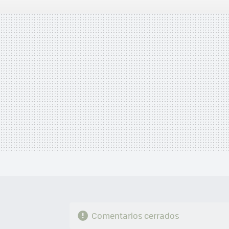
FACEBOOK
TWITTER
FLIPBOARD
E-
MAIL
Comentarios cerrados