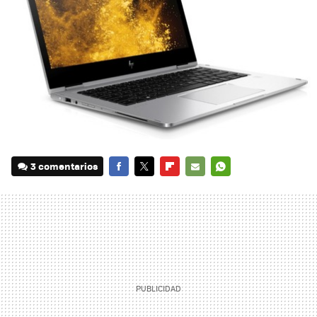
3 comentarios
FACEBOOK
TWITTER
FLIPBOARD
E-
WHATSAPP
MAIL