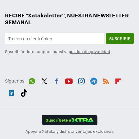
RECIBE "Xatakaletter", NUESTRA NEWSLETTER
SEMANAL
SUSCRIBIR
Suscribiéndote aceptas nuestra
política de privacidad
Síguenos
Wh
Twit
Fac
You
Inst
Tele
RSS
Flip
ats
ter
ebo
tub
agr
gra
boa
Link
Tikt
App
ok
e
am
m
rd
edI
ok
Suscríbete a
n
Apoya a Xataka y disfruta ventajas exclusivas