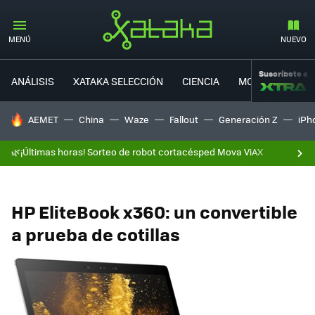
MENÚ
NUEVO
Suscríbete a
ANÁLISIS
XATAKA SELECCIÓN
CIENCIA
MOVILIDAD
HOY SE HABLA DE
AEMET
China
Waze
Fallout
Generación Z
iPh
🌿¡Últimas horas! Sorteo de robot cortacésped Mova ViAX
HP EliteBook x360: un convertible
a prueba de cotillas