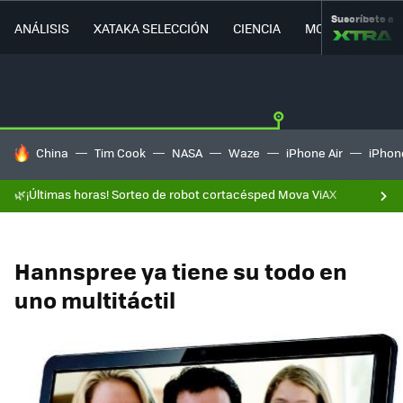
Suscríbete a
ANÁLISIS
XATAKA SELECCIÓN
CIENCIA
MOVILIDAD
HOY SE HABLA DE
China
Tim Cook
NASA
Waze
iPhone Air
iPhone
🌿¡Últimas horas! Sorteo de robot cortacésped Mova ViAX
Hannspree ya tiene su todo en
uno multitáctil