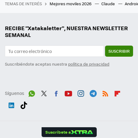
TEMAS DE INTERÉS
Mejores moviles 2026
Claude
Androi
RECIBE "Xatakaletter", NUESTRA NEWSLETTER
SEMANAL
SUSCRIBIR
Suscribiéndote aceptas nuestra
política de privacidad
Síguenos
Wh
Twit
Fac
You
Inst
Tele
RSS
Flip
ats
ter
ebo
tub
agr
gra
boa
Link
Tikt
App
ok
e
am
m
rd
edI
ok
Suscríbete a
n