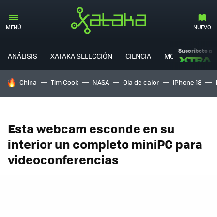
MENÚ
NUEVO
Suscríbete a
ANÁLISIS
XATAKA SELECCIÓN
CIENCIA
MOVILIDAD
HOY SE HABLA DE
China
Tim Cook
NASA
Ola de calor
iPhone 18
Esta webcam esconde en su
interior un completo miniPC para
videoconferencias