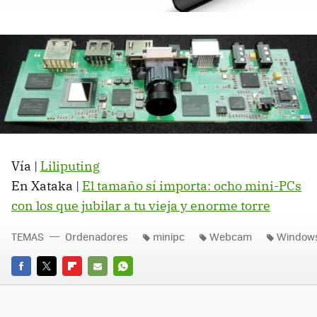
Vía |
Liliputing
En Xataka |
El tamaño sí importa: ocho mini-PCs
con los que jubilar a tu vieja y enorme torre
TEMAS
Ordenadores
minipc
Webcam
Windows
FACEBOOK
TWITTER
FLIPBOARD
E-
WHATSAPP
MAIL