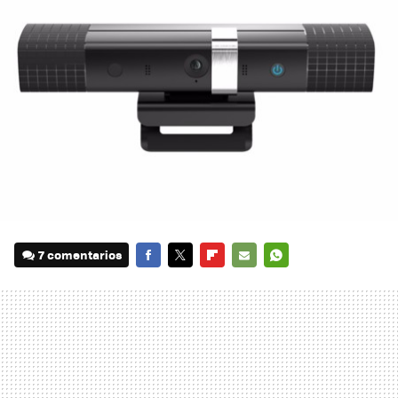
7 comentarios
FACEBOOK
TWITTER
FLIPBOARD
E-
WHATSAPP
MAIL