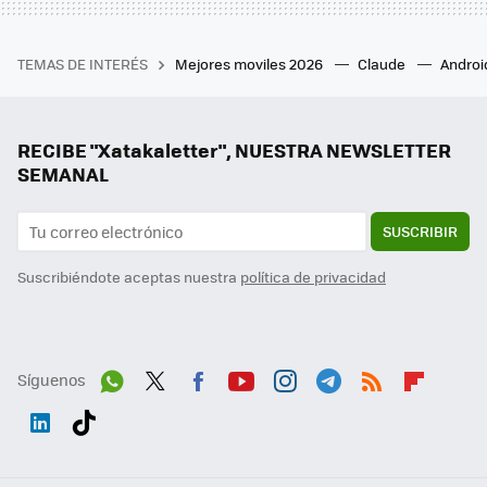
TEMAS DE INTERÉS
Mejores moviles 2026
Claude
Androi
RECIBE "Xatakaletter", NUESTRA NEWSLETTER
SEMANAL
SUSCRIBIR
Suscribiéndote aceptas nuestra
política de privacidad
Síguenos
Wh
Twit
Fac
You
Inst
Tele
RSS
Flip
ats
ter
ebo
tub
agr
gra
boa
Link
Tikt
App
ok
e
am
m
rd