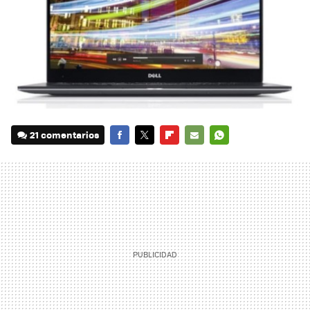
21 comentarios
FACEBOOK
TWITTER
FLIPBOARD
E-
WHATSAPP
MAIL