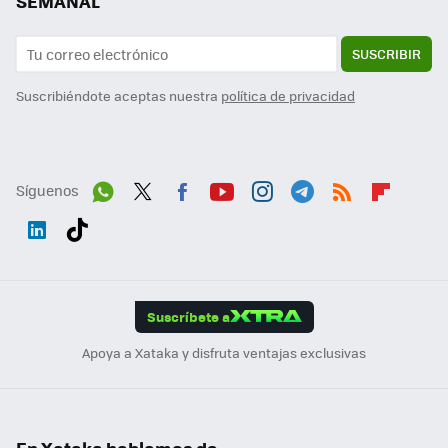
SEMANAL
SUSCRIBIR
Suscribiéndote aceptas nuestra
política de privacidad
Síguenos
Wh
Twit
Fac
You
Inst
Tele
RSS
Flip
ats
ter
ebo
tub
agr
gra
boa
Link
Tikt
App
ok
e
am
m
rd
edI
ok
Suscríbete a
n
Apoya a Xataka y disfruta ventajas exclusivas
En Xataka hablamos de...