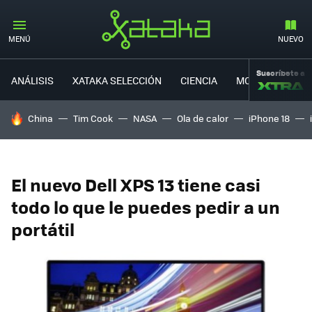
MENÚ
NUEVO
Suscríbete a
ANÁLISIS
XATAKA SELECCIÓN
CIENCIA
MOVILIDAD
HOY SE HABLA DE
China
Tim Cook
NASA
Ola de calor
iPhone 18
El nuevo Dell XPS 13 tiene casi
todo lo que le puedes pedir a un
portátil