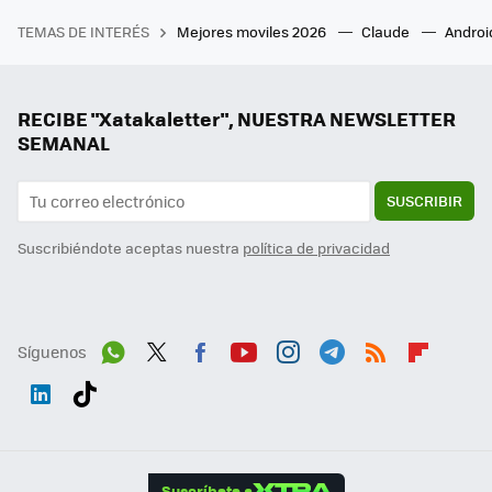
TEMAS DE INTERÉS
Mejores moviles 2026
Claude
Androi
RECIBE "Xatakaletter", NUESTRA NEWSLETTER
SEMANAL
SUSCRIBIR
Suscribiéndote aceptas nuestra
política de privacidad
Síguenos
Wh
Twit
Fac
You
Inst
Tele
RSS
Flip
ats
ter
ebo
tub
agr
gra
boa
Link
Tikt
App
ok
e
am
m
rd
edI
ok
Suscríbete a