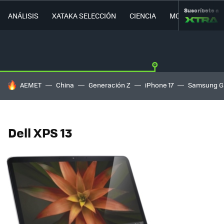
Suscríbete a
ANÁLISIS
XATAKA SELECCIÓN
CIENCIA
MOVILIDAD
HOY SE HABLA DE
AEMET
China
Generación Z
iPhone 17
Samsung G
Dell XPS 13