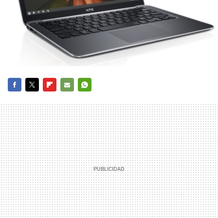
FACEBOOK
TWITTER
FLIPBOARD
E-
WHATSAPP
MAIL