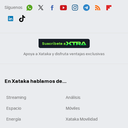
Síguenos
Wh
Twit
Fac
You
Inst
Tele
RSS
Flip
ats
ter
ebo
tub
agr
gra
boa
Link
Tikt
App
ok
e
am
m
rd
edI
ok
Suscríbete a
n
Apoya a Xataka y disfruta ventajas exclusivas
En Xataka hablamos de...
Streaming
Análisis
Espacio
Móviles
Energía
Xataka Movilidad