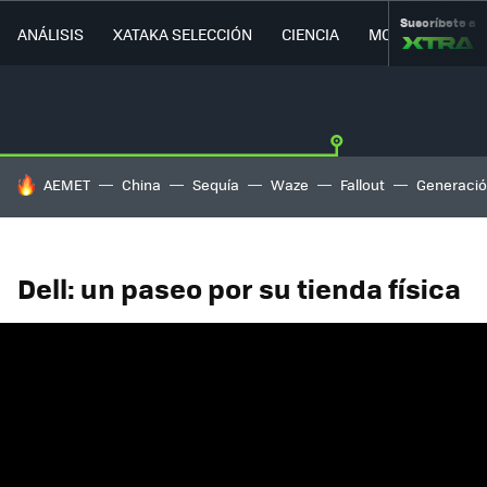
Suscríbete a
ANÁLISIS
XATAKA SELECCIÓN
CIENCIA
MOVILIDAD
HOY SE HABLA DE
AEMET
China
Sequía
Waze
Fallout
Generació
Dell: un paseo por su tienda física