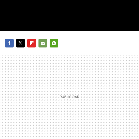
FACEBOOK
TWITTER
FLIPBOARD
E-
WHATSAPP
MAIL