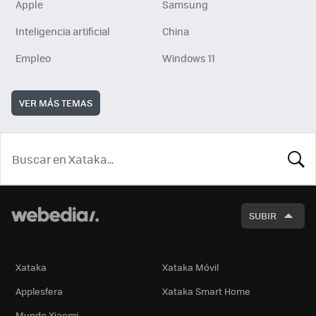
Apple
Samsung
Inteligencia artificial
China
Empleo
Windows 11
VER MÁS TEMAS
BUSCA
SUBIR
Xataka
Xataka Móvil
Applesfera
Xataka Smart Home
Mundo Xiaomi